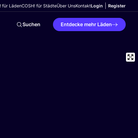
 für Läden
COSH! für Städte
Über Uns
Kontakt
Login
Register
Suchen
Entdecke mehr Läden