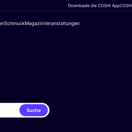
Downloade die COSH! App
COSH!
en
Schmuck
Magazin
Veranstaltungen
Suche