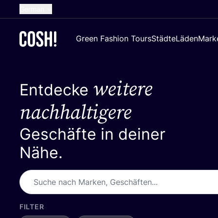
German
English
Green Fashion Tours
Städte
Läden
Mark
Dutch
French
weitere
Spanish
Entdecke
Croatian
nachhaltigere
Geschäfte in deiner
Nähe.
FILTER