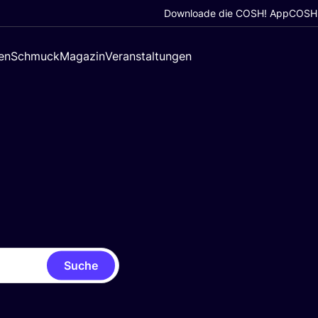
Downloade die COSH! App
COSH!
en
Schmuck
Magazin
Veranstaltungen
Suche