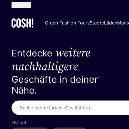
German
English
Green Fashion Tours
Städte
Läden
Mark
Dutch
French
weitere
Spanish
Entdecke
Croatian
nachhaltigere
Geschäfte in deiner
Nähe.
FILTER