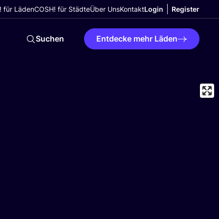
 für Läden
COSH! für Städte
Über Uns
Kontakt
Login
Register
Suchen
Entdecke mehr Läden