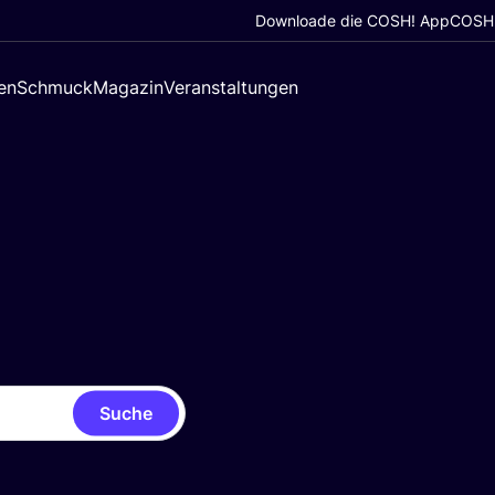
Downloade die COSH! App
COSH!
en
Schmuck
Magazin
Veranstaltungen
Suche