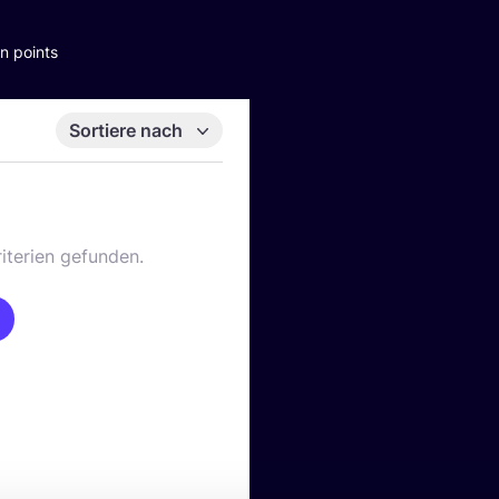
n points
Sortiere nach
iterien gefunden.