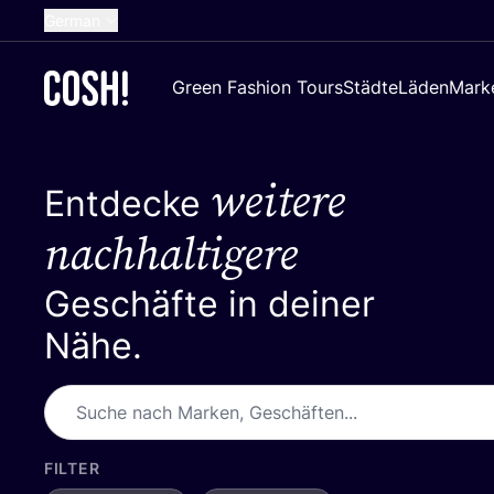
German
English
Green Fashion Tours
Städte
Läden
Mark
Dutch
French
weitere
Spanish
Entdecke
Croatian
nachhaltigere
Geschäfte in deiner
Nähe.
FILTER