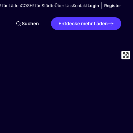
 für Läden
COSH! für Städte
Über Uns
Kontakt
Login
Register
Suchen
Entdecke mehr Läden