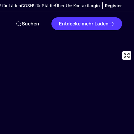
 für Läden
COSH! für Städte
Über Uns
Kontakt
Login
Register
Suchen
Entdecke mehr Läden