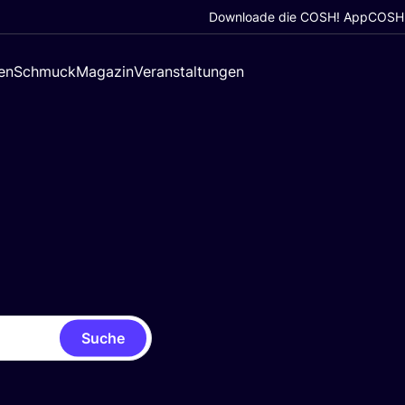
Downloade die COSH! App
COSH!
en
Schmuck
Magazin
Veranstaltungen
Suche