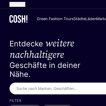
German
English
Green Fashion Tours
Städte
Läden
Mark
Dutch
French
weitere
Spanish
Entdecke
Croatian
nachhaltigere
Geschäfte in deiner
Nähe.
FILTER