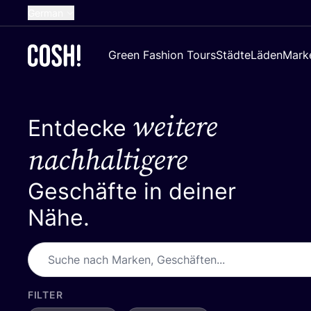
German
English
Green Fashion Tours
Städte
Läden
Mark
Dutch
French
weitere
Spanish
Entdecke
Croatian
nachhaltigere
Geschäfte in deiner
Nähe.
FILTER