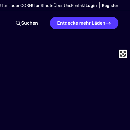
 für Läden
COSH! für Städte
Über Uns
Kontakt
Login
Register
Suchen
Entdecke mehr Läden