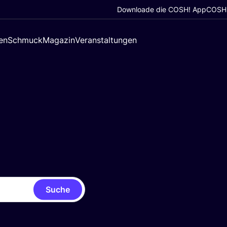
Downloade die COSH! App
COSH!
en
Schmuck
Magazin
Veranstaltungen
Suche