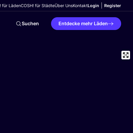
 für Läden
COSH! für Städte
Über Uns
Kontakt
Login
Register
Suchen
Entdecke mehr Läden