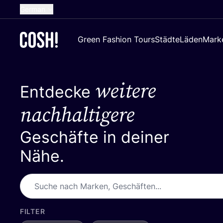
German
English
Green Fashion Tours
Städte
Läden
Mark
Dutch
French
weitere
Spanish
Entdecke
Croatian
nachhaltigere
Geschäfte in deiner
Nähe.
FILTER