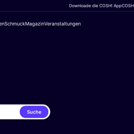
Downloade die COSH! App
COSH!
en
Schmuck
Magazin
Veranstaltungen
Suche