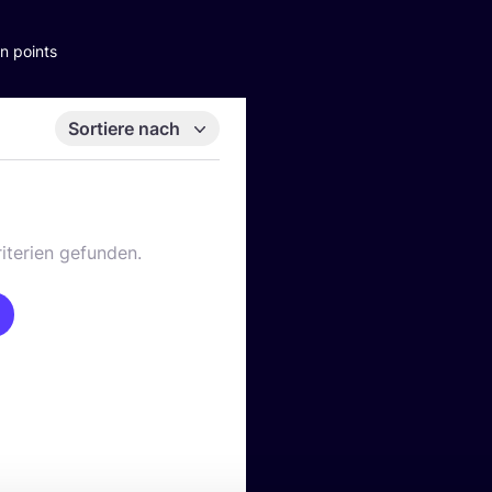
n points
Sortiere nach
iterien gefunden.