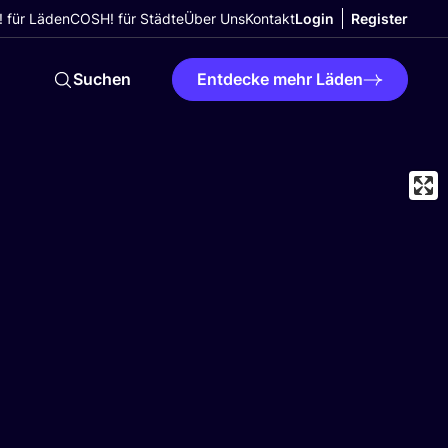
 für Läden
COSH! für Städte
Über Uns
Kontakt
Login
Register
Suchen
Entdecke mehr Läden