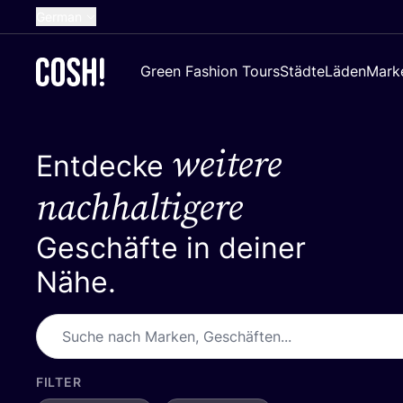
German
English
Green Fashion Tours
Städte
Läden
Mark
Dutch
French
weitere
Spanish
Entdecke
Croatian
nachhaltigere
Geschäfte in deiner
Nähe.
FILTER