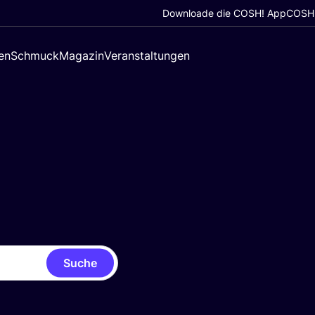
Downloade die COSH! App
COSH!
en
Schmuck
Magazin
Veranstaltungen
Suche