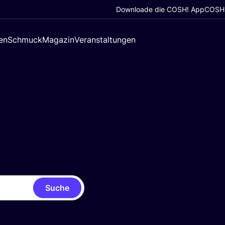
Downloade die COSH! App
COSH!
en
Schmuck
Magazin
Veranstaltungen
Suche