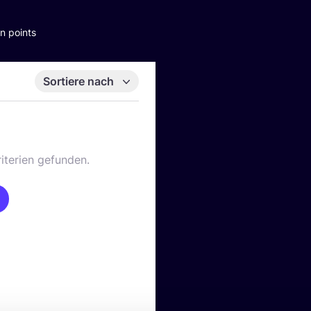
n points
Sortiere nach
iterien gefunden.