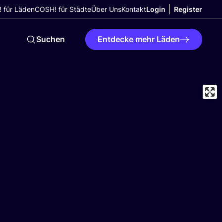
 für Läden
COSH! für Städte
Über Uns
Kontakt
Login
Register
Suchen
Entdecke mehr Läden