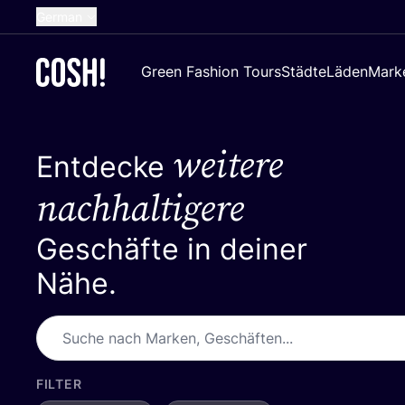
German
English
Green Fashion Tours
Städte
Läden
Mark
Dutch
French
weitere
Spanish
Entdecke
Croatian
nachhaltigere
Geschäfte in deiner
Nähe.
FILTER