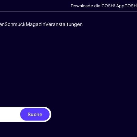
Downloade die COSH! App
COSH!
en
Schmuck
Magazin
Veranstaltungen
Suche