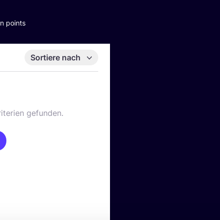
n points
Sortiere nach
iterien gefunden.