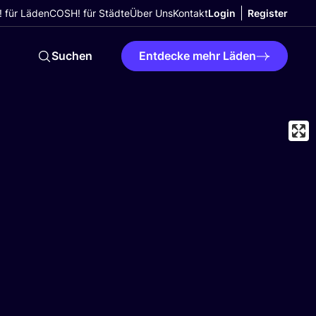
 für Läden
COSH! für Städte
Über Uns
Kontakt
Login
Register
Suchen
Entdecke mehr Läden