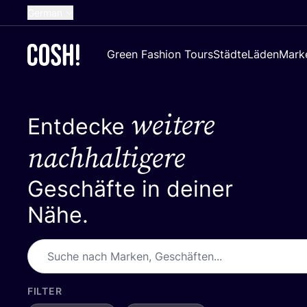
German
English
Green Fashion Tours
Städte
Läden
Mark
Dutch
French
weitere
Spanish
Entdecke
Croatian
nachhaltigere
Geschäfte in deiner
Nähe.
FILTER