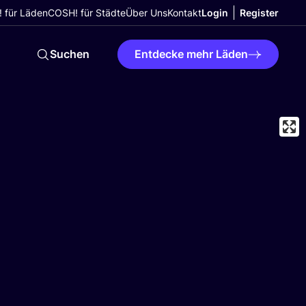
 für Läden
COSH! für Städte
Über Uns
Kontakt
Login
Register
Suchen
Entdecke mehr Läden