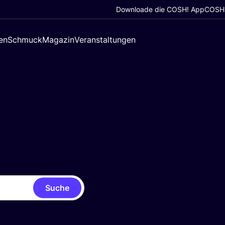
Downloade die COSH! App
COSH!
en
Schmuck
Magazin
Veranstaltungen
Suche