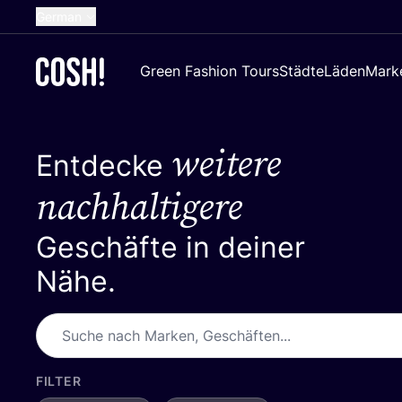
German
English
Green Fashion Tours
Städte
Läden
Mark
Dutch
French
weitere
Spanish
Entdecke
Croatian
nachhaltigere
Geschäfte in deiner
Nähe.
FILTER