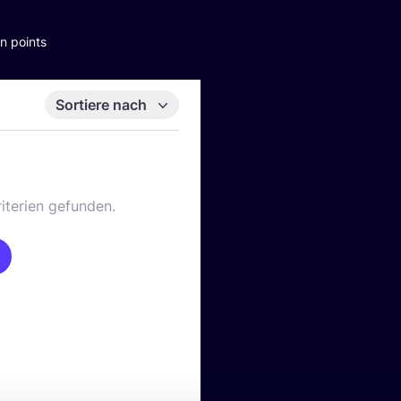
n points
Sortiere nach
iterien gefunden.