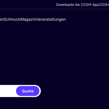
Downloade die COSH! App
COSH!
en
Schmuck
Magazin
Veranstaltungen
Suche