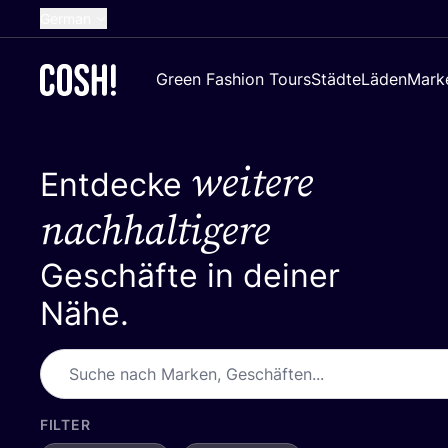
German
English
Green Fashion Tours
Städte
Läden
Mark
Dutch
French
weitere
Spanish
Entdecke
Croatian
nachhaltigere
Geschäfte in deiner
Nähe.
FILTER