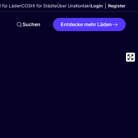
 für Läden
COSH! für Städte
Über Uns
Kontakt
Login
Register
Suchen
Entdecke mehr Läden