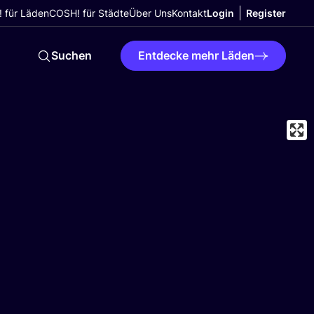
 für Läden
COSH! für Städte
Über Uns
Kontakt
Login
Register
Suchen
Entdecke mehr Läden