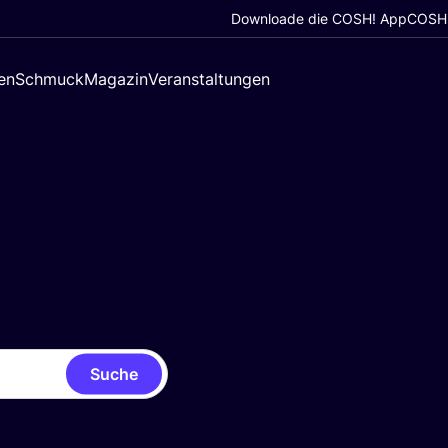
Downloade die COSH! App
COSH!
en
Schmuck
Magazin
Veranstaltungen
Suche