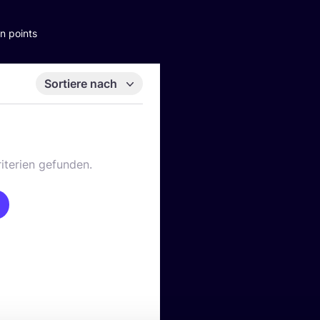
n points
Sortiere nach
iterien gefunden.