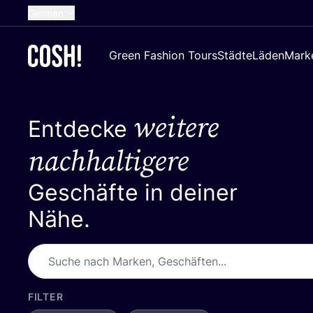
German
English
Green Fashion Tours
Städte
Läden
Mark
Dutch
French
weitere
Spanish
Entdecke
Croatian
nachhaltigere
Geschäfte in deiner
Nähe.
FILTER