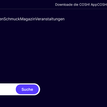
Downloade die COSH! App
COSH!
en
Schmuck
Magazin
Veranstaltungen
Suche