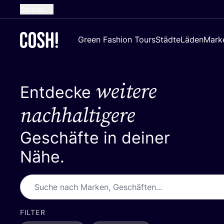
German
English
Green Fashion Tours
Städte
Läden
Mark
Dutch
French
weitere
Spanish
Entdecke
Croatian
nachhaltigere
Geschäfte in deiner
Nähe.
FILTER