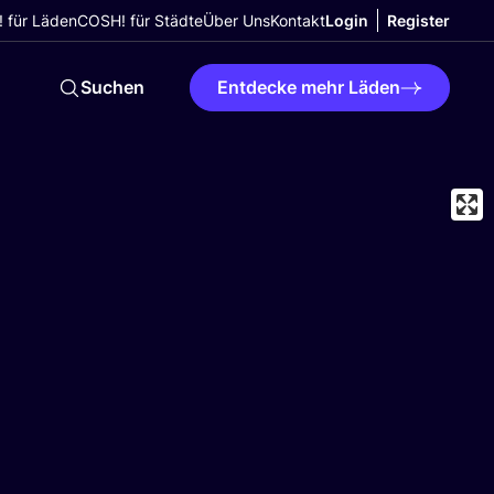
 für Läden
COSH! für Städte
Über Uns
Kontakt
Login
Register
Suchen
Entdecke mehr Läden