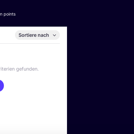
n points
Sortiere nach
iterien gefunden.