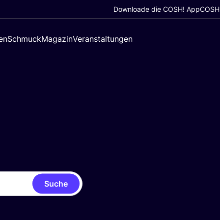
Downloade die COSH! App
COSH!
en
Schmuck
Magazin
Veranstaltungen
Suche