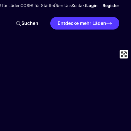
 für Läden
COSH! für Städte
Über Uns
Kontakt
Login
Register
Suchen
Entdecke mehr Läden