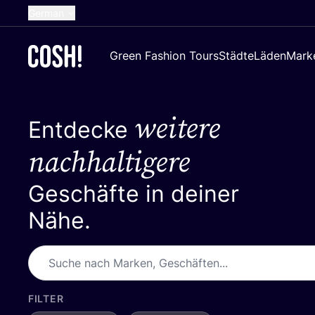
German
English
Green Fashion Tours
Städte
Läden
Mark
Dutch
French
weitere
Spanish
Entdecke
Croatian
nachhaltigere
Geschäfte in deiner
Nähe.
FILTER