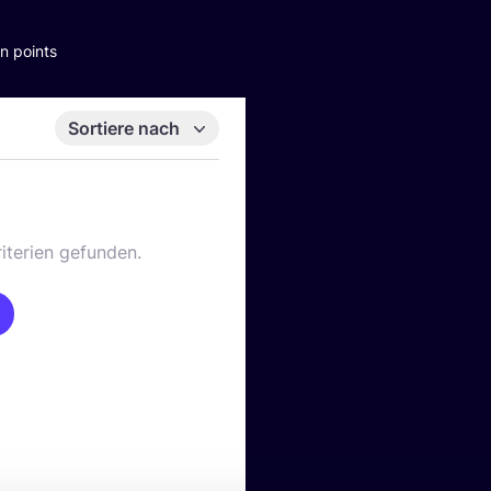
n points
Sortiere nach
iterien gefunden.