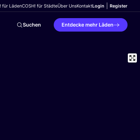
 für Läden
COSH! für Städte
Über Uns
Kontakt
Login
Register
Suchen
Entdecke mehr Läden