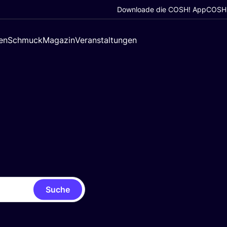
Downloade die COSH! App
COSH!
en
Schmuck
Magazin
Veranstaltungen
Suche