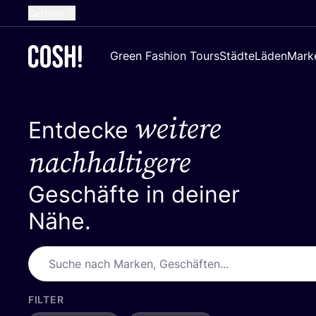
German
English
Green Fashion Tours
Städte
Läden
Mark
Dutch
French
weitere
Spanish
Entdecke
Croatian
nachhaltigere
Geschäfte in deiner
Nähe.
FILTER