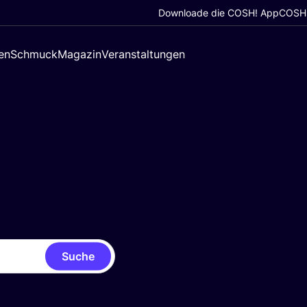
Downloade die COSH! App
COSH!
en
Schmuck
Magazin
Veranstaltungen
Suche