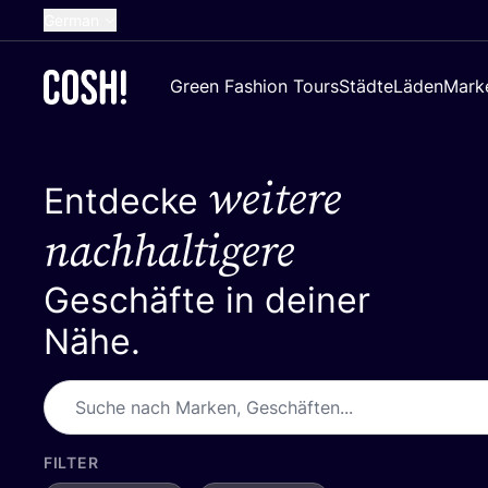
German
English
Green Fashion Tours
Städte
Läden
Mark
Dutch
French
weitere
Spanish
Entdecke
Croatian
nachhaltigere
Geschäfte in deiner
Nähe.
FILTER