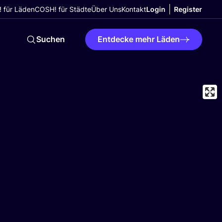
 für Läden
COSH! für Städte
Über Uns
Kontakt
Login
Register
Suchen
Entdecke mehr Läden