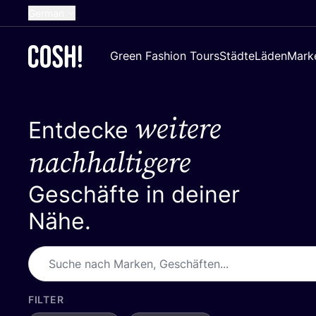
German
English
Green Fashion Tours
Städte
Läden
Mark
Dutch
French
weitere
Spanish
Entdecke
Croatian
nachhaltigere
Geschäfte in deiner
Nähe.
FILTER