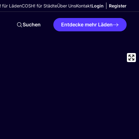
 für Läden
COSH! für Städte
Über Uns
Kontakt
Login
Register
Suchen
Entdecke mehr Läden