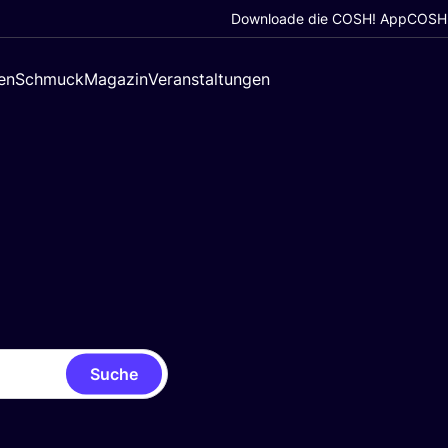
Downloade die COSH! App
COSH!
en
Schmuck
Magazin
Veranstaltungen
Suche