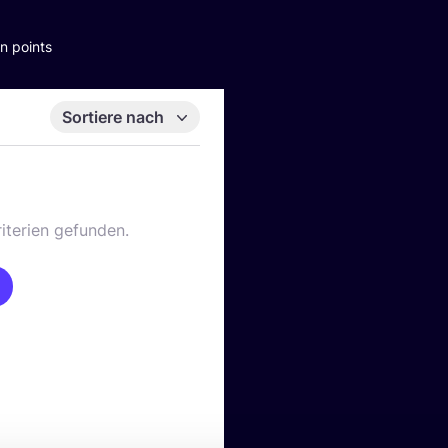
n points
Sortiere nach
iterien gefunden.