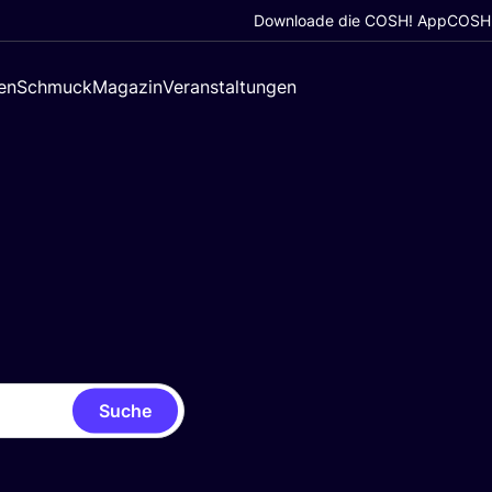
Downloade die COSH! App
COSH!
en
Schmuck
Magazin
Veranstaltungen
Suche