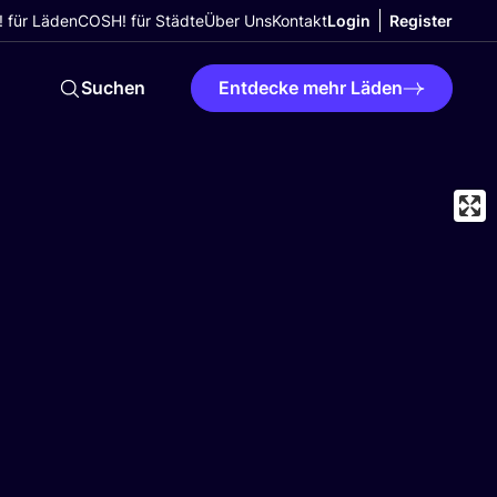
 für Läden
COSH! für Städte
Über Uns
Kontakt
Login
Register
Suchen
Entdecke mehr Läden