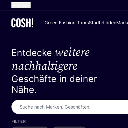
German
English
Green Fashion Tours
Städte
Läden
Mark
Dutch
French
weitere
Spanish
Entdecke
Croatian
nachhaltigere
Geschäfte in deiner
Nähe.
FILTER