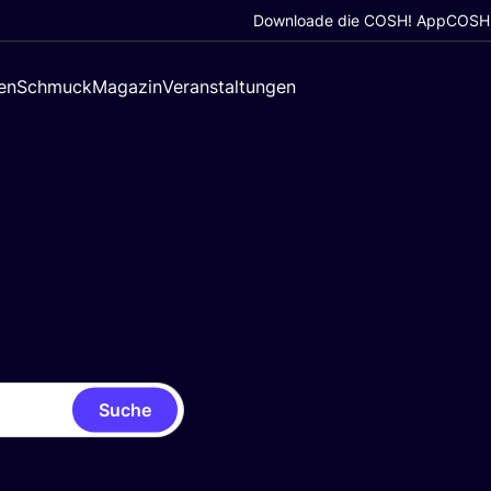
Downloade die COSH! App
COSH!
en
Schmuck
Magazin
Veranstaltungen
Suche