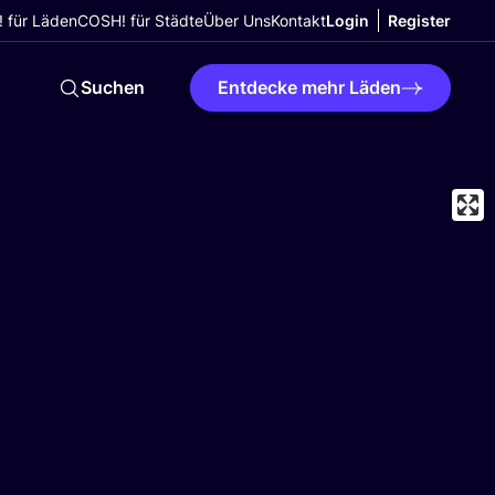
 für Läden
COSH! für Städte
Über Uns
Kontakt
Login
Register
Suchen
Entdecke mehr Läden