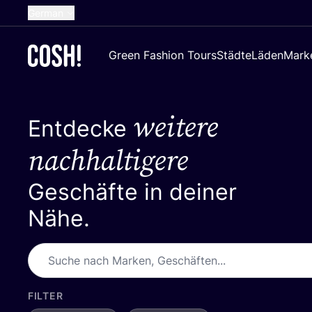
German
English
Green Fashion Tours
Städte
Läden
Mark
Dutch
French
weitere
Spanish
Entdecke
Croatian
nachhaltigere
Geschäfte in deiner
Nähe.
FILTER