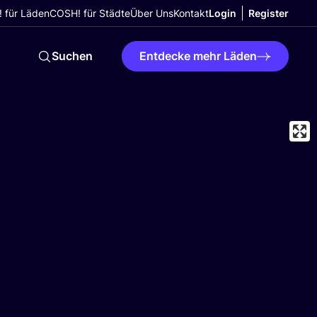
 für Läden
COSH! für Städte
Über Uns
Kontakt
Login
Register
Suchen
Entdecke mehr Läden