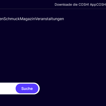
Downloade die COSH! App
COSH!
en
Schmuck
Magazin
Veranstaltungen
Suche