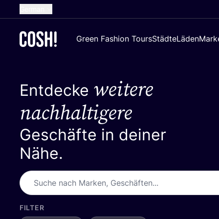
German
English
Green Fashion Tours
Städte
Läden
Mark
Dutch
French
weitere
Spanish
Entdecke
Croatian
nachhaltigere
Geschäfte in deiner
Nähe.
FILTER