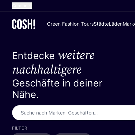
German
English
Green Fashion Tours
Städte
Läden
Mark
Dutch
French
weitere
Spanish
Entdecke
Croatian
nachhaltigere
Geschäfte in deiner
Nähe.
FILTER