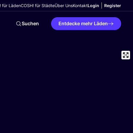
 für Läden
COSH! für Städte
Über Uns
Kontakt
Login
Register
Suchen
Entdecke mehr Läden