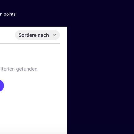
n points
Sortiere nach
iterien gefunden.