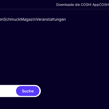
Downloade die COSH! App
COSH!
en
Schmuck
Magazin
Veranstaltungen
Suche