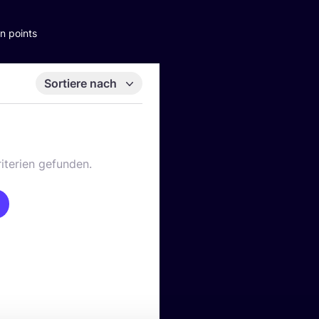
n points
Sortiere nach
iterien gefunden.