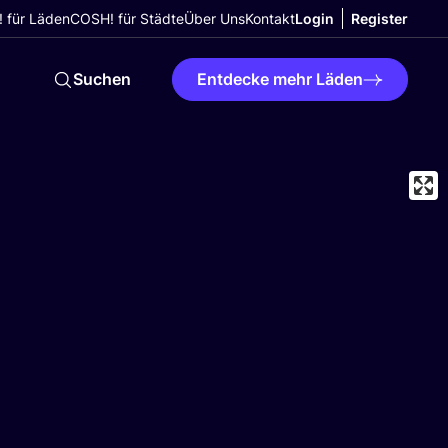
 für Läden
COSH! für Städte
Über Uns
Kontakt
Login
Register
Suchen
Entdecke mehr Läden