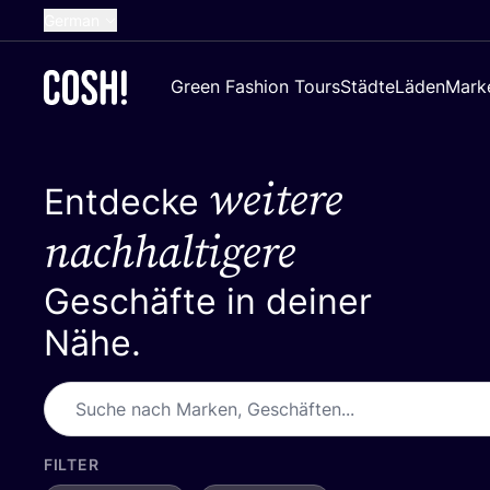
German
English
Green Fashion Tours
Städte
Läden
Mark
Dutch
French
weitere
Spanish
Entdecke
Croatian
nachhaltigere
Geschäfte in deiner
Nähe.
FILTER