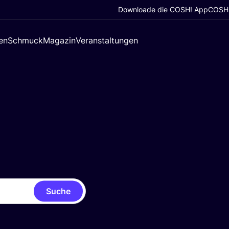
Downloade die COSH! App
COSH!
en
Schmuck
Magazin
Veranstaltungen
Suche