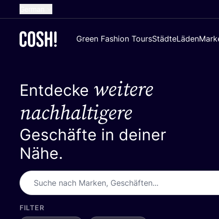
German
English
Green Fashion Tours
Städte
Läden
Mark
Dutch
French
weitere
Spanish
Entdecke
Croatian
nachhaltigere
Geschäfte in deiner
Nähe.
FILTER