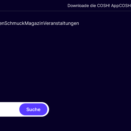
Downloade die COSH! App
COSH!
en
Schmuck
Magazin
Veranstaltungen
Suche