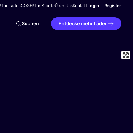
 für Läden
COSH! für Städte
Über Uns
Kontakt
Login
Register
Suchen
Entdecke mehr Läden