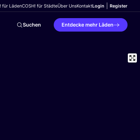
 für Läden
COSH! für Städte
Über Uns
Kontakt
Login
Register
Suchen
Entdecke mehr Läden