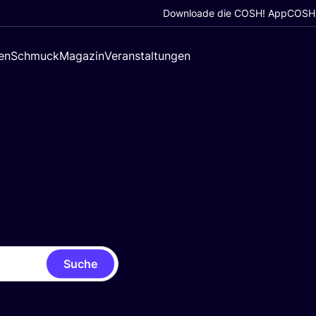
Downloade die COSH! App
COSH!
en
Schmuck
Magazin
Veranstaltungen
Suche