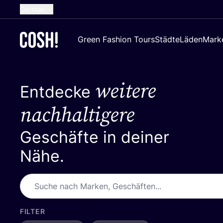
German
English
Green Fashion Tours
Städte
Läden
Mark
Dutch
French
weitere
Spanish
Entdecke
Croatian
nachhaltigere
Geschäfte in deiner
Nähe.
FILTER