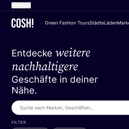
German
English
Green Fashion Tours
Städte
Läden
Mark
Dutch
French
weitere
Spanish
Entdecke
Croatian
nachhaltigere
Geschäfte in deiner
Nähe.
FILTER