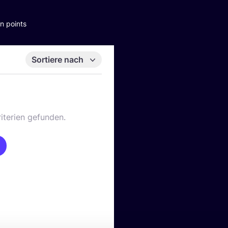
n points
Sortiere nach
iterien gefunden.