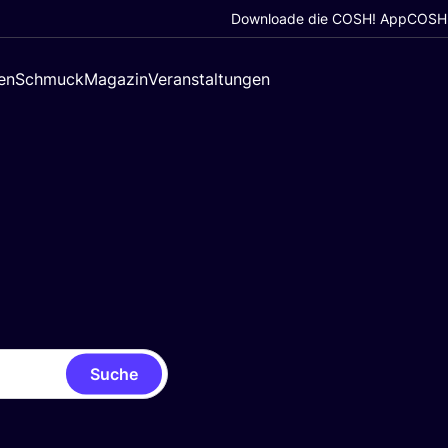
Downloade die COSH! App
COSH!
en
Schmuck
Magazin
Veranstaltungen
Suche