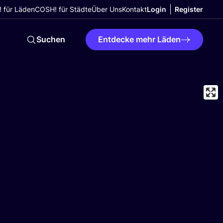
 für Läden
COSH! für Städte
Über Uns
Kontakt
Login
Register
Suchen
Entdecke mehr Läden