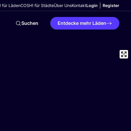
 für Läden
COSH! für Städte
Über Uns
Kontakt
Login
Register
Suchen
Entdecke mehr Läden