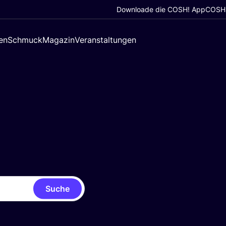
Downloade die COSH! App
COSH!
en
Schmuck
Magazin
Veranstaltungen
Suche