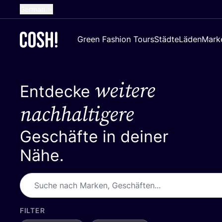
German
English
Green Fashion Tours
Städte
Läden
Mark
Dutch
French
weitere
Spanish
Entdecke
Croatian
nachhaltigere
Geschäfte in deiner
Nähe.
FILTER