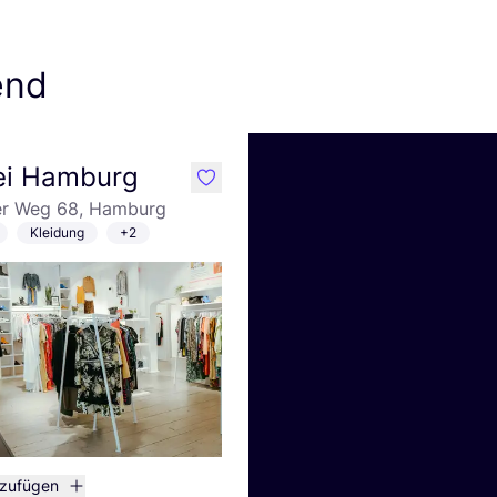
end
ei Hamburg
like
er Weg 68, Hamburg
Kleidung
+2
nzufügen