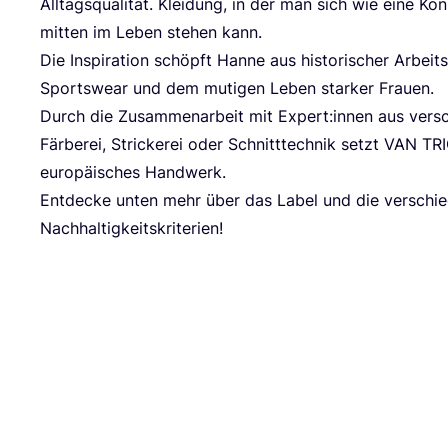
All­tags­qua­li­tät. Klei­dung, in der man sich wie eine Köni
mit­ten im Leben ste­hen kann.
Die Inspi­ra­ti­on schöpft Han­ne aus his­to­ri­scher Arbeits­
Sports­wear und dem muti­gen Leben star­ker Frauen.
Durch die Zusam­men­ar­beit mit Expert:innen aus ver­sc
Fär­be­rei, Stri­cke­rei oder Schnitt­tech­nik setzt
VAN
TR
euro­päi­sches Handwerk.
Ent­de­cke unten mehr über das Label und die ver­schie
Nachhaltigkeitskriterien!