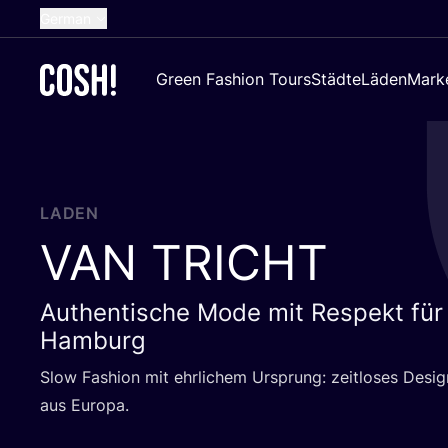
German
English
Green Fashion Tours
Städte
Läden
Mark
Dutch
French
Spanish
Croatian
LADEN
VAN
TRICHT
Authentische Mode mit Respekt fü
Hamburg
Slow Fashion mit ehr­li­chem Ursprung: zeit­lo­ses Desi
aus Europa.