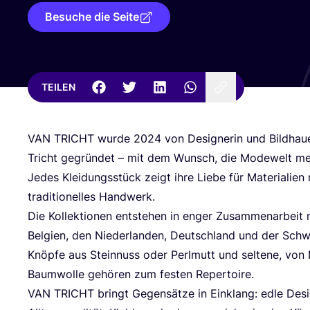
Besuche die Seite
TEILEN
VAN
TRICHT
wur­de
2024
von Desi­gne­rin und Bild­hau
Tricht gegrün­det – mit dem Wunsch, die Mode­welt mens
Jedes Klei­dungs­stück zeigt ihre Lie­be für Mate­ria­li­en
tra­di­tio­nel­les Handwerk.
Die Kol­lek­tio­nen ent­ste­hen in enger Zusam­men­ar­beit 
Bel­gi­en, den Nie­der­lan­den, Deutsch­land und der Schwe
Knöp­fe aus Stein­nuss oder Perl­mutt und sel­te­ne, von
Baum­wol­le gehö­ren zum fes­ten Repertoire.
VAN
TRICHT
bringt Gegen­sät­ze in Ein­klang: edle Des