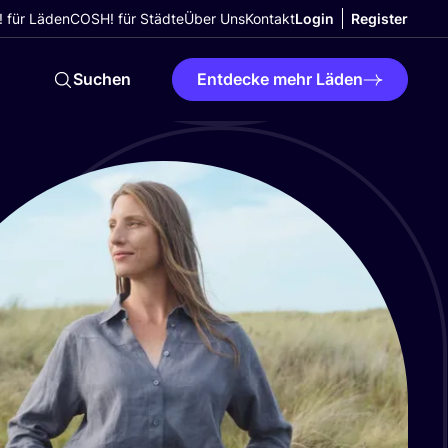
 für Läden
COSH! für Städte
Über Uns
Kontakt
Login
Register
Suchen
Entdecke mehr Läden