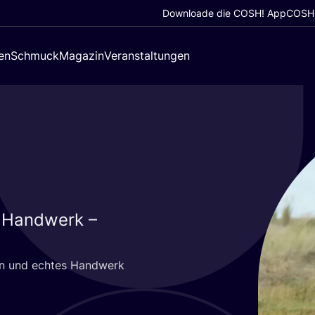
Downloade die COSH! App
COSH!
en
Schmuck
Magazin
Veranstaltungen
r Handwerk –
gn und ech­tes Hand­werk