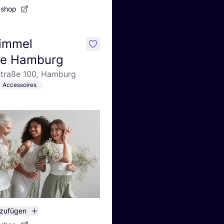
bshop
Himmel
like
ue Hamburg
straße 100, Hamburg
Accessoires
nzufügen