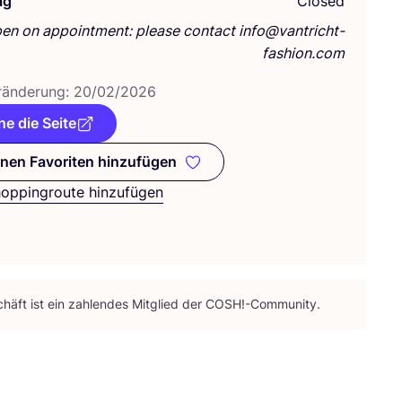
ag
Closed
en on appointment: please contact info@vantricht-
fashion.com
­än­de­rung:
20
/
02
/
2026
e die Seite
nen Favoriten hinzufügen
Zu meinen Favoriten hinzufügen
hoppingroute hinzufügen
häft ist ein zah­len­des Mit­glied der
COSH
!-Community.