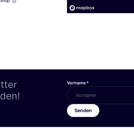
bshop
tter
Vorname
*
nden!
Senden