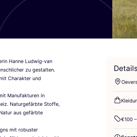
e­rin Han­ne Lud­wig-van
Detail
ch­li­cher zu gestal­ten.
 mit Cha­rak­ter und
Oever­
mit Manu­fak­tu­ren in
Klei­du
iz. Natur­ge­färb­te Stof­fe,
 Natur aus gefärb­te
€
100
–
igns mit robus­ter