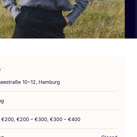
s
see­stra­ße
10
–
12
, Hamburg
ng
 €
200
, €
200
– €
300
, €
300
– €
400