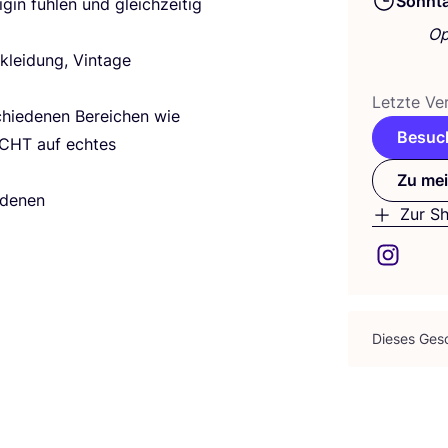
Sonnt
­gin füh­len und gleich­zei­tig
Op
klei­dung, Vin­ta­ge
Letz­te Ver
hie­de­nen Berei­chen wie
Besuch
ICHT
auf ech­tes
Zu mei
­de­nen
Zur S
Die­ses Gesc