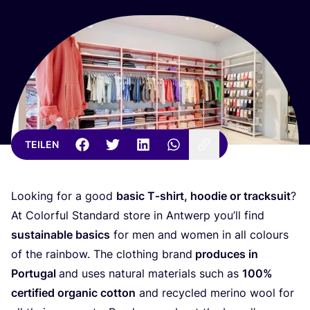
TEILEN
Loo­king for a good
basic T‑shirt, hoo­die or track­su­it
?
At Colorful Stan­dard store in Ant­werp you’ll find
sus­tainable basics
for men and women in all colours
of the rain­bow. The clot­hing brand
pro­du­ces in
Por­tu­gal
and uses natu­ral mate­ri­als such as
100
%
cer­ti­fied orga­nic cot­ton
and recy­cled meri­no wool for