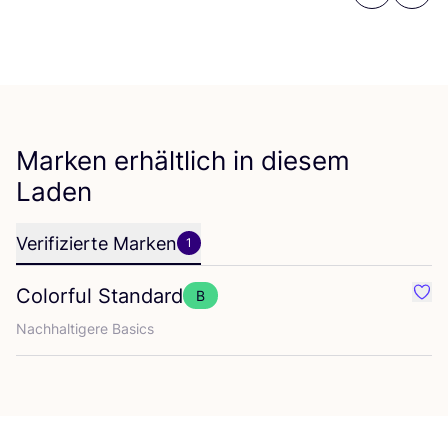
Marken erhältlich in diesem
Laden
Verifizierte Marken
1
Colorful Standard
B
Favo
Nach­hal­ti­ge­re Basics