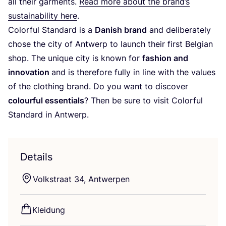
all their garm­ents.
Read more about the bran­d’s
sus­taina­bi­li­ty here
.
Colorful Stan­dard is a
Danish brand
and deli­bera­te­ly
cho­se the city of Ant­werp to launch their first Bel­gi­an
shop. The uni­que city is known for
fashion and
inno­va­ti­on
and is the­r­e­fo­re ful­ly in line with the values
of the clot­hing brand. Do you want to dis­co­ver
colourful essen­ti­als
? Then be sure to visit Colorful
Stan­dard in Antwerp.
Details
Volks­tra­at
34
, Antwerpen
Klei­dung