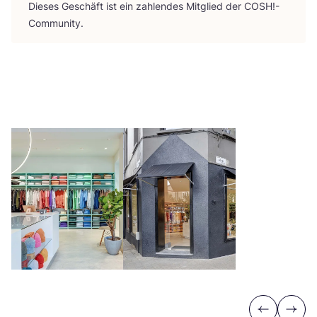
Die­ses Geschäft ist ein zah­len­des Mit­glied der
COSH
!-
Community.
Previous
Next