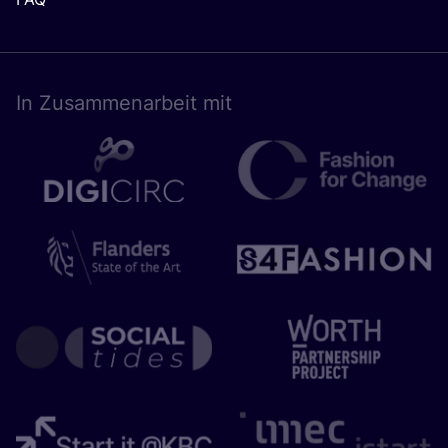
In Zusam­men­ar­beit mit