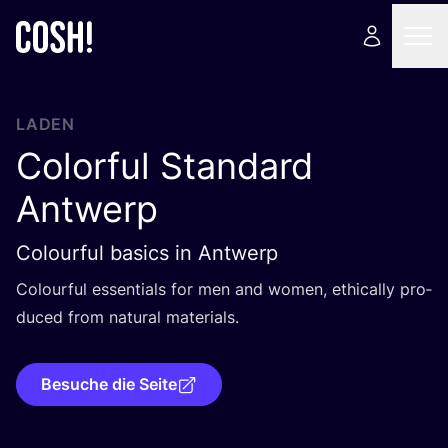
LADEN
Colorful Standard
Antwerp
Colourful basics in Antwerp
Colourful essen­ti­als for men and women, ethi­cal­ly pro­
du­ced from natu­ral materials.
Besuche die Seite