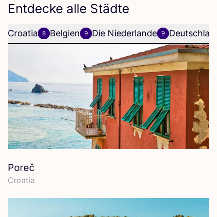
Entdecke alle Städte
Croatia
Belgien
Die Niederlande
Deutschlan
8
9
9
Poreč
Croa­tia