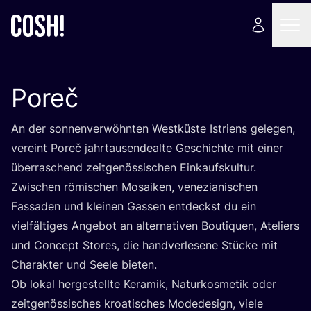
Poreč
An der son­nen­ver­wöhn­ten West­küs­te Istri­ens gele­gen,
ver­eint Poreč jahr­tau­sen­de­al­te Geschich­te mit einer
über­ra­schend zeit­ge­nös­si­schen Ein­kaufs­kul­tur.
Zwi­schen römi­schen Mosai­ken, vene­zia­ni­schen
Fas­sa­den und klei­nen Gas­sen ent­deckst du ein
viel­fäl­ti­ges Ange­bot an alter­na­ti­ven Bou­ti­quen, Ate­liers
und Con­cept Stores, die hand­ver­le­se­ne Stü­cke mit
Cha­rak­ter und See­le bieten.
Ob lokal her­ge­stell­te Kera­mik, Natur­kos­me­tik oder
zeit­ge­nös­si­sches kroa­ti­sches Mode­de­sign, vie­le