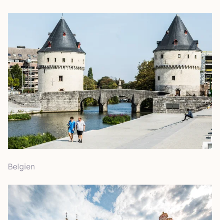
Bel­gi­en