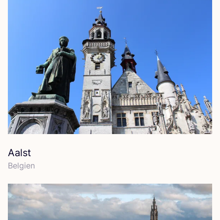
Aalst
Bel­gi­en