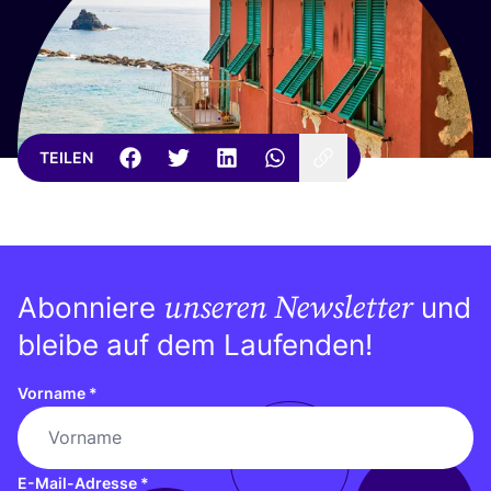
TEILEN
unseren Newsletter
Abonniere
und
bleibe auf dem Laufenden!
Vorname
*
E-Mail-Adresse
*