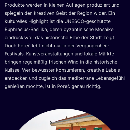
Pro­duk­te wer­den in klei­nen Auf­la­gen pro­du­ziert und
spie­geln den krea­ti­ven Geist der Regi­on wider. Ein
kul­tu­rel­les High­light ist die UNESCO-geschütz­te
Euphra­si­us-Basi­li­ka, deren byzan­ti­ni­sche Mosai­ke
ein­drucks­voll das his­to­ri­sche Erbe der Stadt zeigt.
Doch Poreč lebt nicht nur in der Ver­gan­gen­heit:
Fes­ti­vals, Kunst­ver­an­stal­tun­gen und loka­le Märk­te
brin­gen regel­mä­ßig fri­schen Wind in die his­to­ri­sche
Kulis­se. Wer bewuss­ter kon­su­mie­ren, krea­ti­ve Labels
ent­de­cken und zugleich das medi­ter­ra­ne Lebens­ge­fühl
genie­ßen möch­te, ist in Poreč genau richtig.