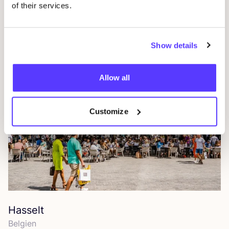
of their services.
Gent
Bel­gi­en
Show details
Allow all
Customize
Hasselt
Bel­gi­en