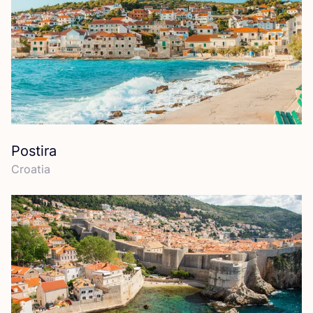
Postira
Croa­tia