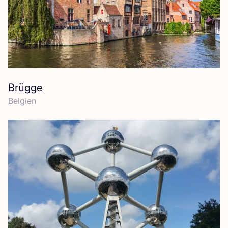
Brügge
Bel­gi­en