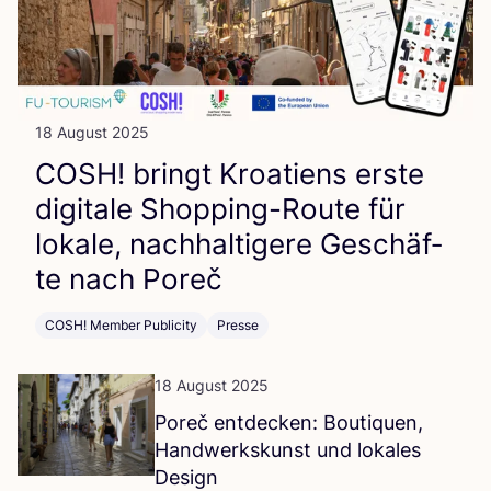
18 August 2025
COSH
! bringt Kroa­ti­ens ers­te
digi­ta­le Shop­ping-Rou­te für
loka­le, nach­hal­ti­ge­re Geschäf­
te nach Poreč
COSH! Member Publicity
Presse
18 August 2025
Poreč ent­de­cken: Bou­ti­quen,
Hand­werks­kunst und loka­les
Design