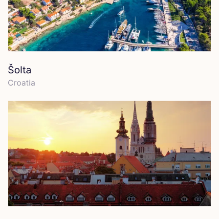
Šolta
Croa­tia