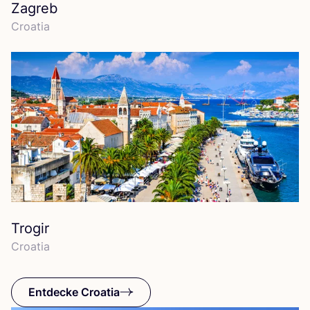
Zagreb
Croa­tia
Trogir
Croa­tia
Entdecke Croatia