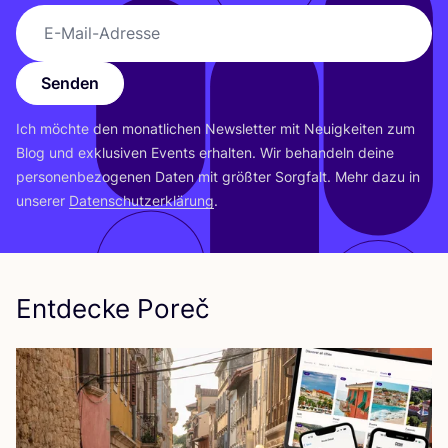
Senden
Ich möch­te den monat­li­chen News­let­ter mit Neu­ig­kei­ten zum
Blog und exklu­si­ven Events erhal­ten. Wir behan­deln dei­ne
per­so­nen­be­zo­ge­nen Daten mit größ­ter Sorg­falt. Mehr dazu in
unse­rer
Daten­schutz­er­klä­rung
.
Entdecke Poreč