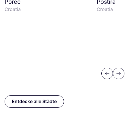
Poreč
Postira
Croa­tia
Croa­tia
Previous
Next
Entdecke alle Städte