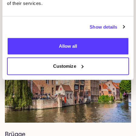
of their services.
Antwerpen
Bel­gi­en
Show details
Allow all
Customize
Brügge