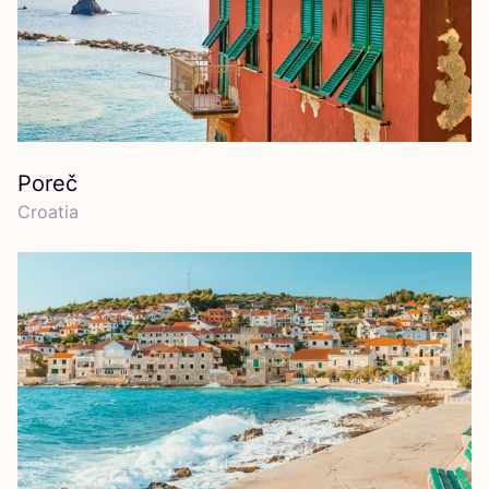
Poreč
Croa­tia