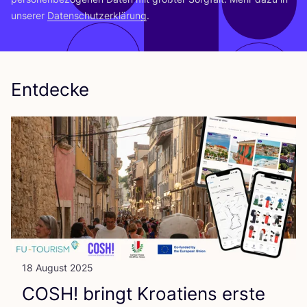
unse­rer
Daten­schutz­er­klä­rung
.
Entdecke
18 August 2025
COSH
! bringt Kroa­ti­ens ers­te