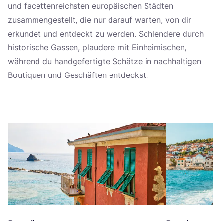
und facet­ten­reichs­ten euro­päi­schen Städ­ten
zusam­men­ge­stellt, die nur dar­auf war­ten, von dir
erkun­det und ent­deckt zu wer­den. Schlen­de­re durch
his­to­ri­sche Gas­sen, plau­de­re mit Ein­hei­mi­schen,
wäh­rend du hand­ge­fer­tig­te Schät­ze in nach­hal­ti­gen
Bou­ti­quen und Geschäf­ten ent­deckst.