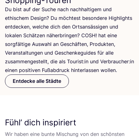
Shopping-Touren
Du bist auf der Suche nach nach­hal­ti­gem und
ethi­schem Design? Du möch­test beson­de­re High­lights
ent­de­cken, wel­che dich den Orts­an­säs­si­gen und
loka­len Schät­zen näher­brin­gen?
COSH
! hat eine
sorg­fäl­ti­ge Aus­wahl an Geschäf­ten, Pro­duk­ten,
Ver­an­stal­tun­gen und Geschen­ke­gui­des für alle
zusam­men­ge­stellt, die als Tourist:in und Verbraucher:in
einen posi­ti­ven Fuß­ab­druck hin­ter­las­sen wollen.
Entdecke alle Städte
Fühl’ dich inspiriert
Wir haben eine bun­te Mischung von den schöns­ten