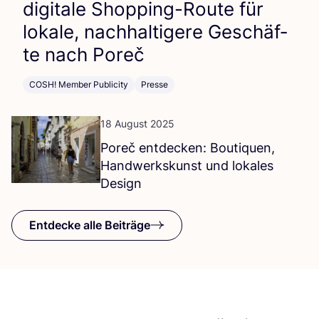
digi­ta­le Shop­ping-Rou­te für
loka­le, nach­hal­ti­ge­re Geschäf­
te nach Poreč
COSH! Member Publicity
Presse
18 August 2025
Poreč ent­de­cken: Bou­ti­quen,
Hand­werks­kunst und loka­les
Design
Entdecke alle Beiträge