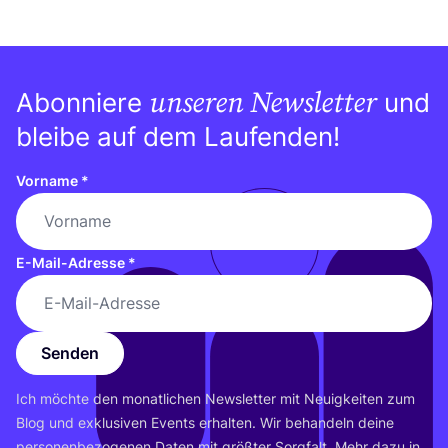
unseren Newsletter
Abonniere
und
bleibe auf dem Laufenden!
Vorname
*
E-Mail-Adresse
*
Senden
Ich möch­te den monat­li­chen News­let­ter mit Neu­ig­kei­ten zum
Blog und exklu­si­ven Events erhal­ten. Wir behan­deln dei­ne
per­so­nen­be­zo­ge­nen Daten mit größ­ter Sorg­falt. Mehr dazu in