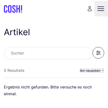
Artikel
Suchen
Filter
0 Resultate
Am neuesten
Am ältesten
Ergeb­nis nicht gefun­den. Bit­te ver­su­che es noch
einmal.