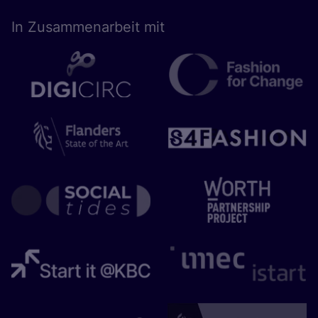
In Zusam­men­ar­beit mit