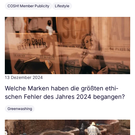
COSH! Member Publicity
Lifestyle
13 Dezember 2024
Wel­che Mar­ken haben die größ­ten ethi­
schen Feh­ler des Jah­res
2024
begangen?
Greenwashing