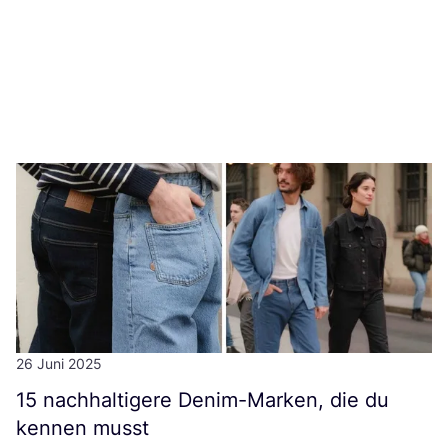
26 Juni 2025
15
nach­hal­ti­ge­re Den­im-Mar­ken, die du
ken­nen musst