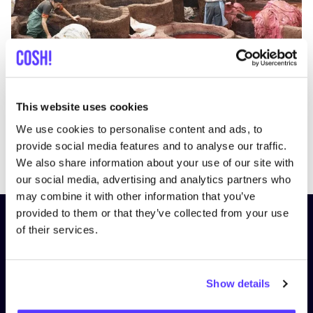
21 November 2022
This website uses cookies
Gibt es über­haupt
“
nach­hal­ti­ges” Leder?
We use cookies to personalise content and ads, to
provide social media features and to analyse our traffic.
Greenwashing
Produktion
Accessoires
We also share information about your use of our site with
our social media, advertising and analytics partners who
may combine it with other information that you’ve
provided to them or that they’ve collected from your use
Abonniere unseren Newsletter
of their services.
und bleibe auf dem Laufenden!
Vorname
*
Show details