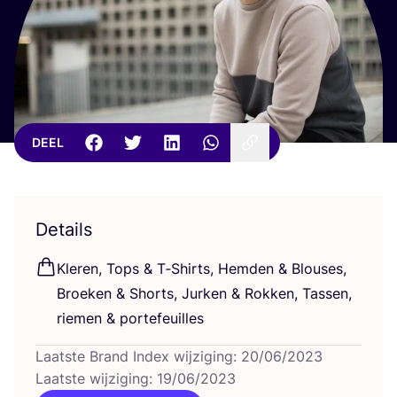
DEEL
Details
Kle­ren, Tops
&
T‑Shirts, Hem­den
&
Blou­ses,
Broe­ken
&
Shorts, Jur­ken
&
Rok­ken, Tas­sen,
rie­men
&
portefeuilles
Laatste Brand Index wijziging: 20/06/2023
Laatste wijziging: 19/06/2023