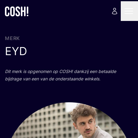
MERK
EYD
Dit merk is opge­no­men op
COSH
! dank­zij een betaal­de
bij­dra­ge van een van de onder­staan­de winkels.