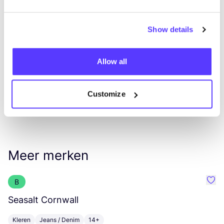
Show details
List
Map
Allow all
Customize
Meer merken
B
Favo
Seasalt Cornwall
K
Kleren
Jeans / Denim
14+
K