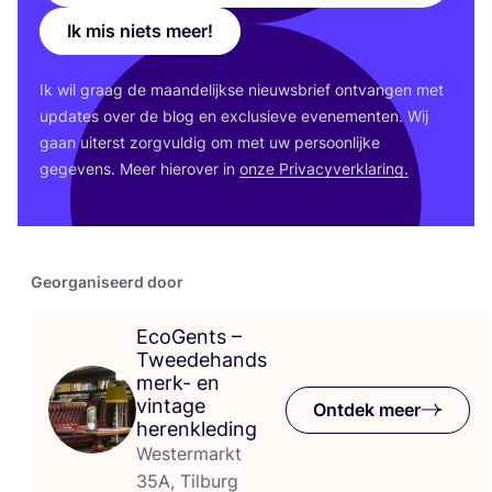
Ik mis niets meer!
Ik wil graag de maan­de­lijk­se nieuws­brief ont­van­gen met
upda­tes over de blog en exclu­sie­ve eve­ne­men­ten. Wij
gaan uiterst zorg­vul­dig om met uw per­soon­lij­ke
gege­vens. Meer hier­over in
onze Pri­va­cy­ver­kla­ring.
Georganiseerd door
EcoGents –
Tweedehands
merk- en
vintage
Ontdek meer
herenkleding
Westermarkt
35A, Tilburg