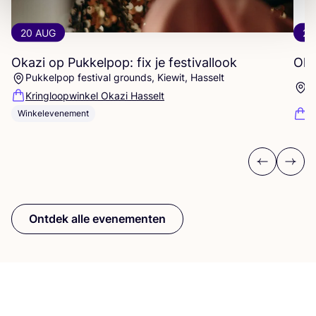
20 AUG
20
Okazi op Pukkelpop: fix je festivallook
Oka
Pukkelpop festival grounds, Kiewit, Hasselt
K
Kringloopwinkel Okazi Hasselt
K
Winkelevenement
Previous
Next
Ontdek alle evenementen