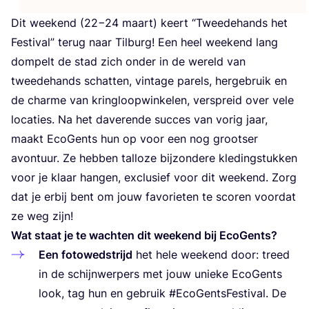
Dit week­end (
22
−
24
maart) keert
“
Twee­de­hands het
Fes­ti­val” terug naar Til­burg! Een heel week­end lang
dom­pelt de stad zich onder in de wereld van
twee­de­hands schat­ten, vin­ta­ge parels, her­ge­bruik en
de char­me van kring­loop­win­ke­len, ver­spreid over vele
loca­ties. Na het dave­ren­de suc­ces van vorig jaar,
maakt Eco­Gents hun op voor een nog groot­ser
avon­tuur. Ze heb­ben tal­lo­ze bij­zon­de­re kle­ding­stuk­ken
voor je klaar han­gen, exclu­sief voor dit week­end. Zorg
dat je erbij bent om jouw favo­rie­ten te sco­ren voor­dat
ze weg zijn!
Wat staat je te wach­ten dit week­end bij EcoGents?
Een foto­wed­strijd
het hele week­end door: treed
in de schijn­wer­pers met jouw unie­ke Eco­Gents
look, tag hun en gebruik #Eco­Gents­Fes­ti­val. De