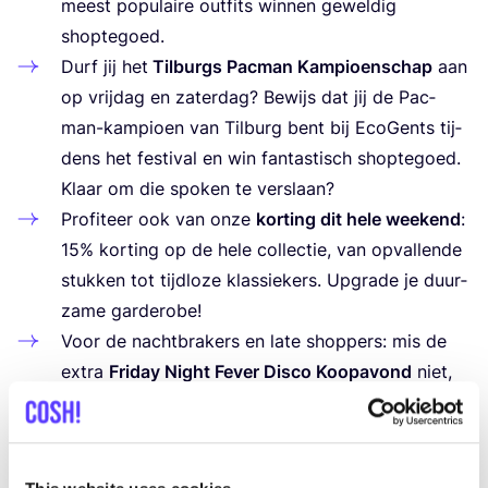
meest popu­lai­re out­fits win­nen gewel­dig
shoptegoed.
Durf jij het
Til­burgs Pac­man Kam­pi­oen­schap
aan
op vrij­dag en zater­dag? Bewijs dat jij de Pac­
man-kam­pi­oen van Til­burg bent bij Eco­Gents tij­
dens het fes­ti­val en win fan­tas­tisch shop­te­goed.
Klaar om die spo­ken te verslaan?
Pro­fi­teer ook van onze
kor­ting dit hele week­end
:
15
% kor­ting op de hele col­lec­tie, van opval­len­de
stuk­ken tot tijd­lo­ze klas­sie­kers. Upgra­de je duur­
za­me garderobe!
Voor de nacht­bra­kers en late shop­pers: mis de
extra
Fri­day Night Fever Dis­co Koop­avond
niet,
deze vrij­dag tot
21
.
00
uur. Shop jouw favo­rie­te
vin­ta­ge looks in een unie­ke dis­cosfeer met swin­
gen­de muziek en glitter.