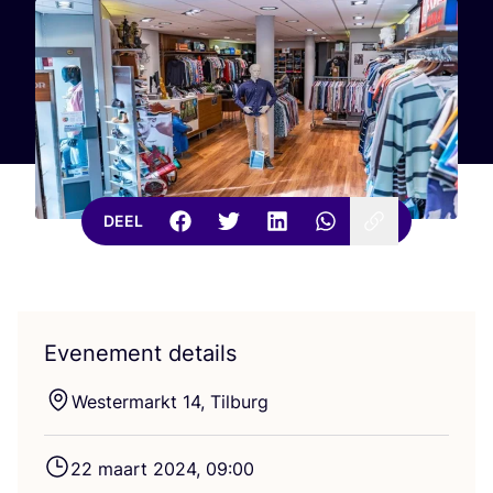
DEEL
Evenement details
Wes­ter­markt
14
, Tilburg
22
maart
2024
,
09
:
00