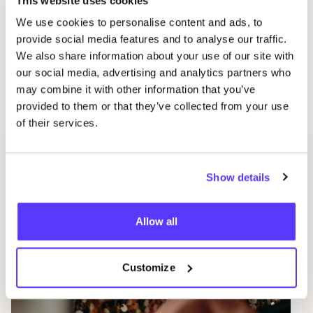
This website uses cookies
En als grand fina­le, de
Groovy Vin­ta­ge Mar­ket
op zon­dag! Met meer dan
2000
m² aan vin­ta­ge
We use cookies to personalise content and ads, to
provide social media features and to analyse our traffic.
en retro vreug­de wacht in de foy­er van Pathe
We also share information about your use of our site with
Stap­peg­oor in Til­burg (gra­tis entree), nemen ze
our social media, advertising and analytics partners who
hun bes­te stuk­ken mee. Dit is jouw kans om dat
may combine it with other information that you’ve
ene per­fec­te item te vinden.
provided to them or that they’ve collected from your use
of their services.
Gerelateerde evenementen
Show details
Allow all
Customize