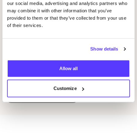
our social media, advertising and analytics partners who
20 AUG
05
may combine it with other information that you’ve
provided to them or that they’ve collected from your use
Okazi op Pukkelpop: fix je festivallook
CÎ
of their services.
IN
Pukkelpop festival grounds, Kiewit, Hasselt
I
Kringloopwinkel Okazi Hasselt
I
Show details
Winkelevenement
Wor
Allow all
Previous
Next
Customize
Ontdek alle evenementen