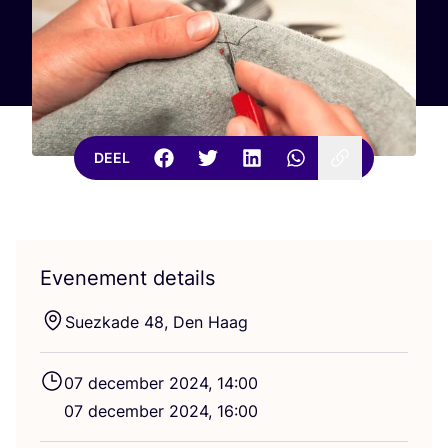
DEEL
Evenement details
Suez­kade
48
, Den Haag
07
decem­ber
2024
,
14
:
00
07
decem­ber
2024
,
16
:
00