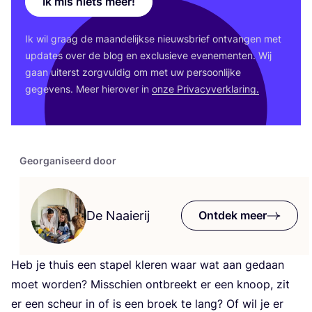
Ik mis niets meer!
Ik wil graag de maan­de­lijk­se nieuws­brief ont­van­gen met
upda­tes over de blog en exclu­sie­ve eve­ne­men­ten. Wij
gaan uiterst zorg­vul­dig om met uw per­soon­lij­ke
gege­vens. Meer hier­over in
onze Pri­va­cy­ver­kla­ring.
Georganiseerd door
De Naaierij
Ontdek meer
Heb je thuis een sta­pel kle­ren waar wat aan gedaan
moet wor­den? Mis­schien ont­breekt er een knoop, zit
er een scheur in of is een broek te lang? Of wil je er