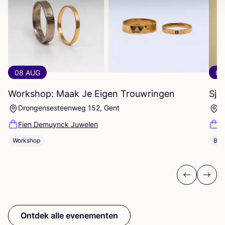
08 AUG
08
Workshop: Maak Je Eigen Trouwringen
Sje
Drongensesteenweg 152, Gent
B
Fien Demuynck Juwelen
S
Workshop
Bij
Previous
Next
Ontdek alle evenementen