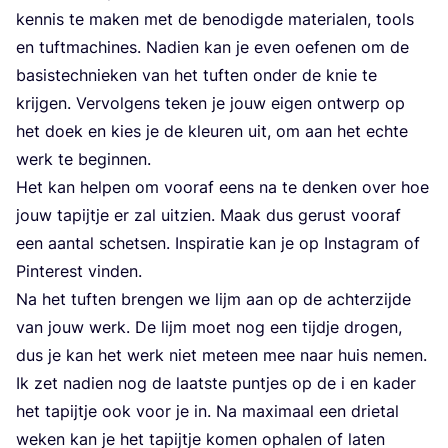
ken­nis te maken met de beno­dig­de mate­ri­a­len, tools
en tuft­ma­chi­nes. Nadien kan je even oefe­nen om de
basis­tech­nie­ken van het tuf­ten onder de knie te
krij­gen. Ver­vol­gens teken je jouw eigen ont­werp op
het doek en kies je de kleu­ren uit, om aan het ech­te
werk te beginnen.
Het kan hel­pen om voor­af eens na te den­ken over hoe
jouw tapijt­je er zal uit­zien. Maak dus gerust voor­af
een aan­tal schet­sen. Inspi­ra­tie kan je op Inst­agram of
Pin­te­rest vinden.
Na het tuf­ten bren­gen we lijm aan op de ach­ter­zij­de
van jouw werk. De lijm moet nog een tijd­je dro­gen,
dus je kan het werk niet met­een mee naar huis nemen.
Ik zet nadien nog de laat­ste punt­jes op de i en kader
het tapijt­je ook voor je in. Na maxi­maal een drie­tal
weken kan je het tapijt­je komen opha­len of laten