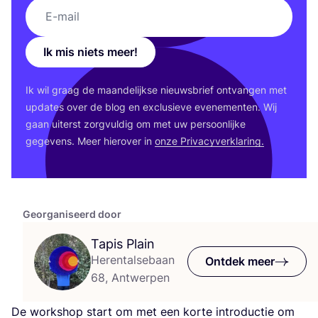
Ik mis niets meer!
Ik wil graag de maan­de­lijk­se nieuws­brief ont­van­gen met
upda­tes over de blog en exclu­sie­ve eve­ne­men­ten. Wij
gaan uiterst zorg­vul­dig om met uw per­soon­lij­ke
gege­vens. Meer hier­over in
onze Pri­va­cy­ver­kla­ring.
Georganiseerd door
Tapis Plain
Herentalsebaan
Ontdek meer
68, Antwerpen
De work­shop start om met een kor­te intro­duc­tie om