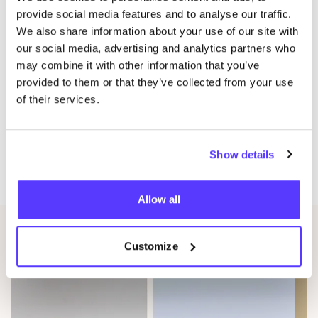
Denk voor­af zeker eens na over jouw ont­werp.
provide social media features and to analyse our traffic.
We also share information about your use of our site with
Je kan heel wat inspi­ra­tie vin­den op Pin­te­rest en
our social media, advertising and analytics partners who
Instagram.
may combine it with other information that you’ve
De work­shop gaat door met mini­maal
4
en maxi­
provided to them or that they’ve collected from your use
maal
9
deel­ne­mers. Bij min­der dan
4
deel­ne­mers
of their services.
kan de work­shop gean­nu­leerd worden.
Heb je nog vra­gen? Iets niet hele­maal dui­de­lijk?
Con­tac­teer hen gerust!
Show details
info@​tapisplain.​be
Allow all
Gerelateerde evenementen
Customize