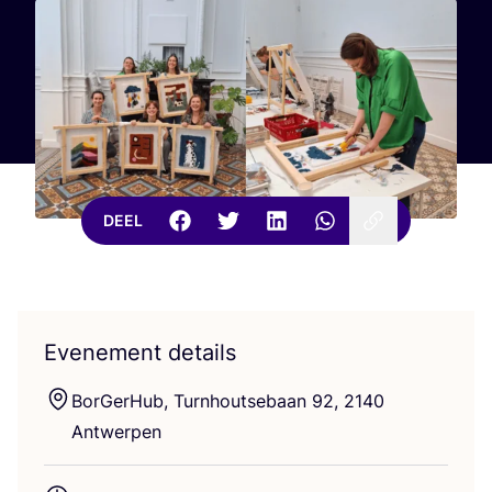
DEEL
Evenement details
Bor­Ger­Hub, Turn­hout­se­baan
92
,
2140
Antwerpen