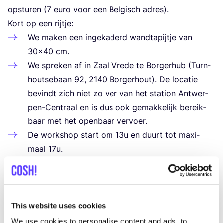
opstu­ren (
7
euro voor een Bel­gisch adres).
Kort op een rijtje:
We maken een inge­ka­derd wand­ta­pijt­je van
30
×
40
cm.
We spre­ken af in Zaal Vre­de te Bor­ger­hub (Turn­
hout­se­baan
92
,
2140
Bor­ger­hout). De loca­tie
bevindt zich niet zo ver van het sta­ti­on Ant­wer­
pen-Cen­traal en is dus ook gemak­ke­lijk bereik­
baar met het open­baar vervoer.
De work­shop start om
13
u en duurt tot maxi­
maal
17
u.
Alle mate­ri­a­len wor­den voor­zien en zijn inbe­gre­
pen in de prijs.
Ik voor­zie ook iets fris om te drin­ken en wat
koek­jes, maar voel je vrij om ook een eigen hap­je
This website uses cookies
of een drank­je mee te nemen.
We use cookies to personalise content and ads, to