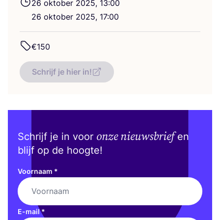
26
okto­ber
2025
,
13
:
00
26
okto­ber
2025
,
17
:
00
€
150
Schrijf je hier in!
onze nieuwsbrief
Schrijf je in voor
en
blijf op de hoogte!
Voornaam
*
E-mail
*