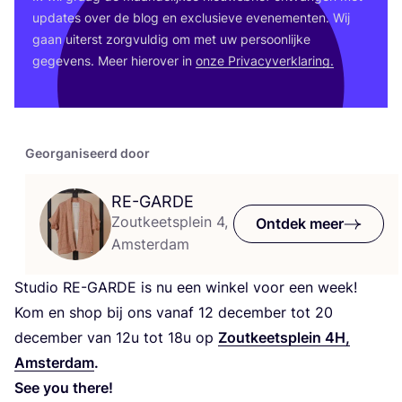
upda­tes over de blog en exclu­sie­ve eve­ne­men­ten. Wij
gaan uiterst zorg­vul­dig om met uw per­soon­lij­ke
gege­vens. Meer hier­over in
onze Pri­va­cy­ver­kla­ring.
Georganiseerd door
RE-GARDE
Zoutkeetsplein 4,
Ontdek meer
Amsterdam
Stu­dio
RE-GAR­DE
is nu een win­kel voor een week!
Kom en shop bij ons van­af
12
decem­ber tot
20
decem­ber van
12
u tot
18
u op
Zout­keet­s­plein
4
H
,
Amster­dam
.
See you there!