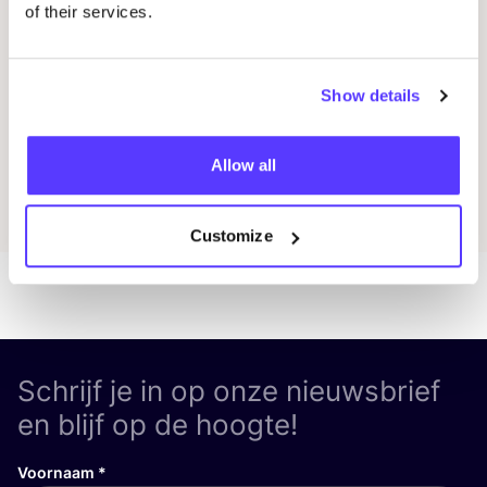
of their services.
Workshop
Wor
Show details
Previous
Next
Allow all
Ontdek alle evenementen
Customize
Schrijf je in op onze nieuwsbrief
en blijf op de hoogte!
Voornaam
*