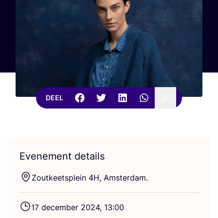
DEEL
Evenement details
Zout­keet­s­plein
4
H
, Amsterdam.
17
decem­ber
2024
,
13
:
00