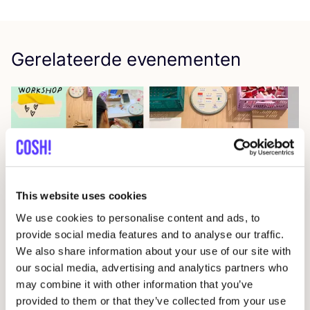
Gerelateerde evenementen
This website uses cookies
We use cookies to personalise content and ads, to
14 AUG
09
provide social media features and to analyse our traffic.
We also share information about your use of our site with
Workshop
RED
je kleren: borduren met
Wor
our social media, advertising and analytics partners who
STUDIO
STEEK
en
REST
D
may combine it with other information that you’ve
Pieter Reypenslei 4-6 2640 Mortsel België
provided to them or that they’ve collected from your use
F
REST