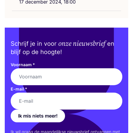
17
decem­ber
2024
,
18
:
00
onze nieuwsbrief
Schrijf je in voor
en
blijf op de hoogte!
Voornaam
*
E-mail
*
Ik mis niets meer!
Ik wil graag de maan­de­lijk­se nieuws­brief ont­van­gen met