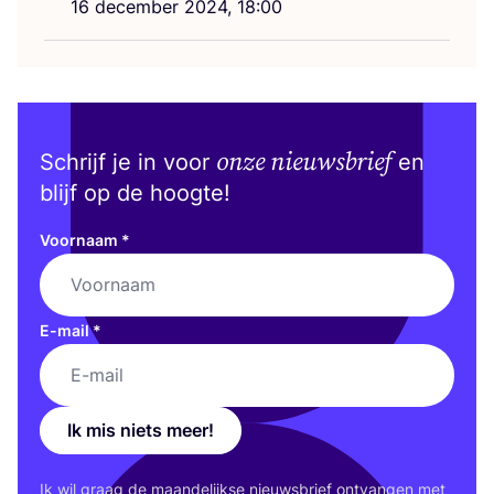
16
decem­ber
2024
,
18
:
00
onze nieuwsbrief
Schrijf je in voor
en
blijf op de hoogte!
Voornaam
*
E-mail
*
Ik mis niets meer!
Ik wil graag de maan­de­lijk­se nieuws­brief ont­van­gen met