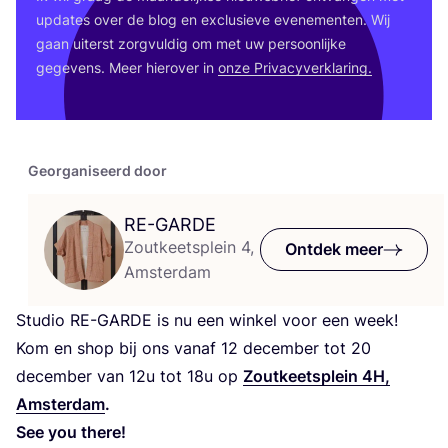
upda­tes over de blog en exclu­sie­ve eve­ne­men­ten. Wij
gaan uiterst zorg­vul­dig om met uw per­soon­lij­ke
gege­vens. Meer hier­over in
onze Pri­va­cy­ver­kla­ring.
Georganiseerd door
RE-GARDE
Zoutkeetsplein 4,
Ontdek meer
Amsterdam
Stu­dio
RE-GAR­DE
is nu een win­kel voor een week!
Kom en shop bij ons van­af
12
decem­ber tot
20
decem­ber van
12
u tot
18
u op
Zout­keet­s­plein
4
H
,
Amster­dam
.
See you there!