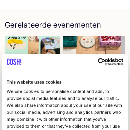
Gerelateerde evenementen
This website uses cookies
We use cookies to personalise content and ads, to
14 AUG
09
provide social media features and to analyse our traffic.
We also share information about your use of our site with
Workshop
RED
je kleren: borduren met
Wor
our social media, advertising and analytics partners who
STUDIO
STEEK
en
REST
D
may combine it with other information that you’ve
Pieter Reypenslei 4-6 2640 Mortsel België
provided to them or that they’ve collected from your use
F
REST