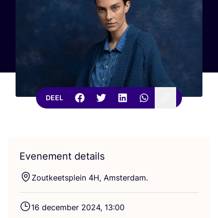
DEEL
Evenement details
Zout­keet­s­plein
4
H
, Amsterdam.
16
decem­ber
2024
,
13
:
00