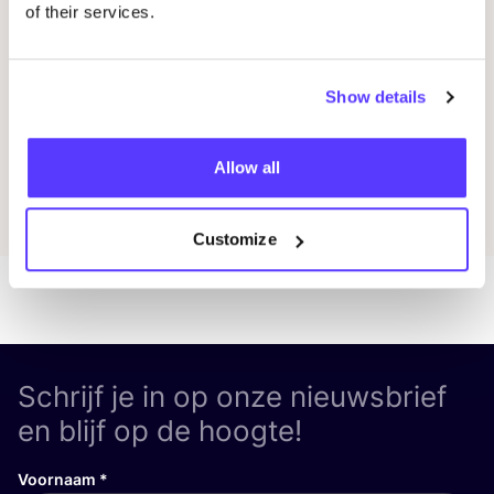
of their services.
Workshop
Wor
Show details
Previous
Next
Allow all
Ontdek alle evenementen
Customize
Schrijf je in op onze nieuwsbrief
en blijf op de hoogte!
Voornaam
*