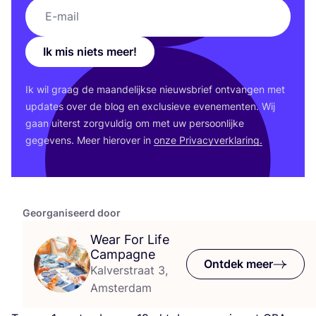
Ik mis niets meer!
Ik wil graag de maan­de­lijk­se nieuws­brief ont­van­gen met
upda­tes over de blog en exclu­sie­ve eve­ne­men­ten. Wij
gaan uiterst zorg­vul­dig om met uw per­soon­lij­ke
gege­vens. Meer hier­over in
onze Pri­va­cy­ver­kla­ring.
Georganiseerd door
Wear For Life
Campagne
Ontdek meer
Kalverstraat 3,
Amsterdam