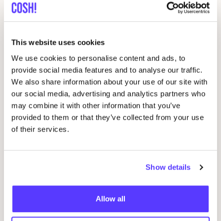
Gerelateerde evenementen
This website uses cookies
We use cookies to personalise content and ads, to
provide social media features and to analyse our traffic.
We also share information about your use of our site with
our social media, advertising and analytics partners who
may combine it with other information that you’ve
provided to them or that they’ve collected from your use
of their services.
14 AUG
Workshop
RED
je kleren: borduren met
Show details
06
STUDIO
STEEK
en
REST
Wor
Allow all
Pieter Reypenslei 4-6 2640 Mortsel België
M