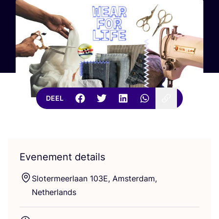
DEEL
Evenement details
Slo­ter­meer­laan
103
E
, Amster­dam,
Netherlands