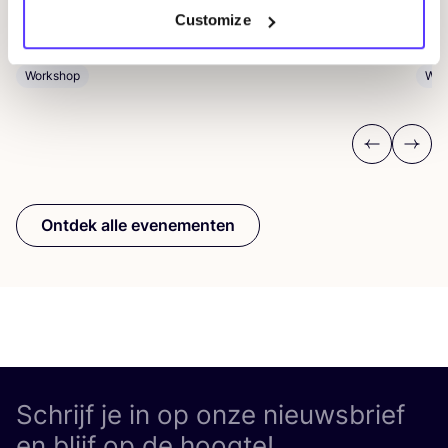
REST
Customize
D
Workshop
Wor
Previous
Next
Ontdek alle evenementen
Schrijf je in op onze nieuwsbrief
en blijf op de hoogte!