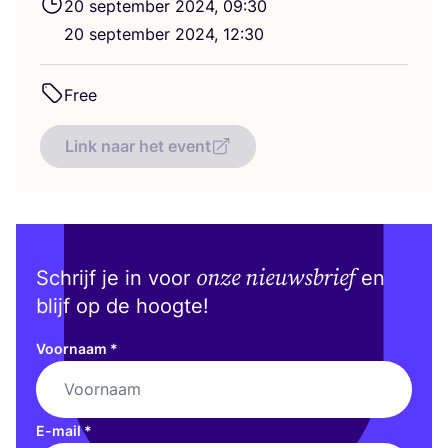
20
sep­tem­ber
2024
,
09
:
30
20
sep­tem­ber
2024
,
12
:
30
Free
Link naar het event
onze nieuwsbrief
Schrijf je in voor
en
blijf op de hoogte!
Voornaam
*
E-mail
*