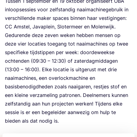
Tus­sen
1
sep­tem­ber en
19
okto­ber orga­ni­seert
OBA
inloop­ses­sies voor zelf­stan­dig naai­ma­chi­ne­ge­bruik in
ver­schil­len­de maker spa­ces bin­nen haar ves­ti­gin­gen:
CC
Amstel, Java­p­lein, Slo­ter­meer en Molen­wijk.
Gedu­ren­de deze zeven weken heb­ben men­sen op
deze vier loca­ties toe­gang tot naai­ma­chi­nes op twee
spe­ci­fie­ke tijd­stip­pen per week: door­de­week­se
och­ten­den (
09
:
30
–
12
:
30
) of zater­dag­mid­da­gen
(
13
:
00
–
16
:
00
). Elke loca­tie is uit­ge­rust met drie
naai­ma­chi­nes, een over­lock­ma­chi­ne en
basis­be­no­digd­he­den zoals naai­ga­ren, rest­jes stof en
een klei­ne ver­za­me­ling patro­nen. Deel­ne­mers kun­nen
zelf­stan­dig aan hun pro­jec­ten wer­ken! Tij­dens elke
ses­sie is er een bege­lei­der aan­we­zig om hulp te
bie­den als dat nodig is.