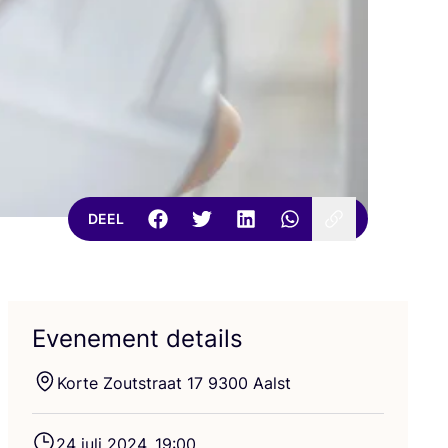
DEEL
Evenement details
Kor­te Zout­straat
17
9300
Aalst
24
juli
2024
,
19
:
00