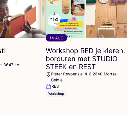
14 AUG
t!
Workshop
RED
je kleren:
borduren met
STUDIO
 – 8647 Lo
STEEK
en
REST
Pieter Reypenslei 4-6 2640 Mortsel
België
REST
Workshop