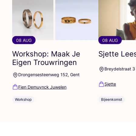
08 AUG
08 AUG
Workshop: Maak Je
Sjette Lees
Eigen Trouwringen
Breydelstraat 3
Drongensesteenweg 152, Gent
Sjette
Fien Demuynck Juwelen
Bijeenkomst
Workshop