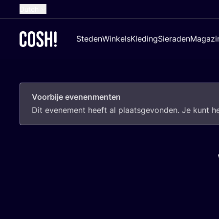
Dutch
English
Steden
Winkels
Kleding
Sieraden
Magazi
French
Spanish
German
Voorbije evenenmenten
Croatian
Dit eve­ne­ment heeft al plaats­ge­von­den. Je kunt 