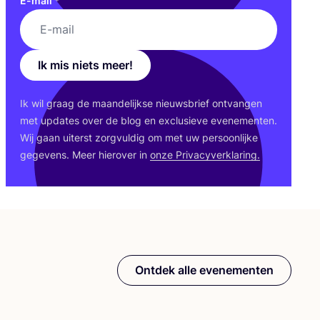
E-mail
*
Ik mis niets meer!
Ik wil graag de maan­de­lijk­se nieuws­brief ont­van­gen
met upda­tes over de blog en exclu­sie­ve eve­ne­men­ten.
Wij gaan uiterst zorg­vul­dig om met uw per­soon­lij­ke
gege­vens. Meer hier­over in
onze Pri­va­cy­ver­kla­ring.
Ontdek alle evenementen