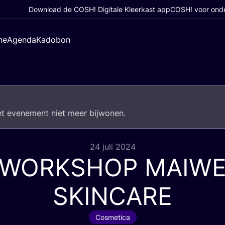
Download de COSH! Digitale Kleerkast app
COSH! voor ond
ne
Agenda
Kadobon
het eve­ne­ment niet meer bijwonen.
24 juli 2024
WORKSHOP
MAIW
SKINCARE
Cosmetica