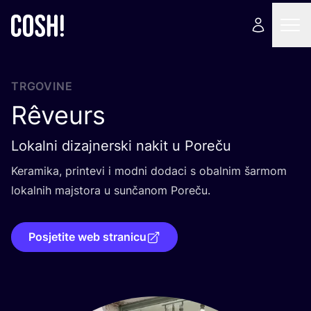
TRGOVINE
Rêveurs
Lokalni dizajnerski nakit u Poreču
Kera­mi­ka, prin­te­vi i mod­ni doda­ci s obal­nim šar­mom
lokal­nih maj­sto­ra u sun­ča­nom Poreču.
Posjetite web stranicu