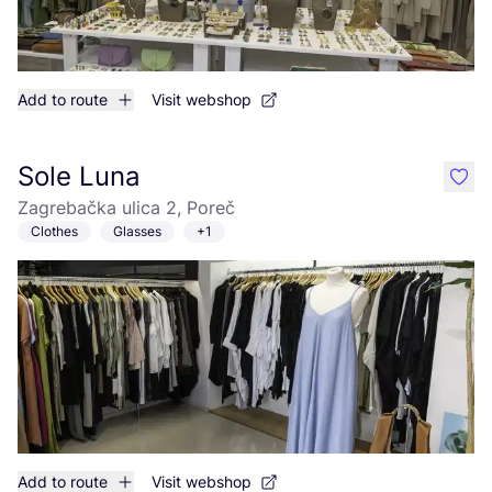
Add to route
Visit webshop
Sole Luna
like
Zagrebačka ulica 2, Poreč
Clothes
Glasses
+1
Add to route
Visit webshop