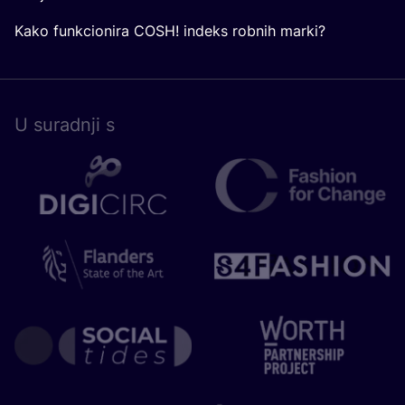
Kako funkcionira COSH! indeks robnih marki?
U surad­nji s