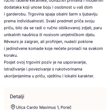
ruč­no rađe­ne kera­mi­ke, odvaž­nih prin­te­va i moder­nih
doda­ta­ka koji uno­se boju i osob­nost u vaš dom
i gar­de­ro­bu. Trgo­vi­na spa­ja obal­ni šarm s lju­bav­lju
pre­ma indi­vi­du­al­nos­ti. Sva­ki pred­met pri­ča svo­ju
pri­ču, bilo da se radi o ruč­no obli­ko­va­noj zdje­li, paru
uni­kat­nih nauš­ni­ca ili nosi­vom umjet­nič­kom dje­lu.
Rêve­urs je zaigran, ali pro­fi­njen, nude­ći pok­lo­ne
i jedins­tve­ne koma­de koje neće­te pro­na­ći na sva­kom
kora­ku.
Posjet ovoj trgo­vi­ni poziv je na uspo­ra­va­nje,
istra­ži­va­nje i pove­zi­va­nje s ruko­tvo­ri­na­ma
uko­ri­je­nje­ni­ma u pri­ču, vje­šti­nu i lokal­ni karakter.
Detalji
Uli­ca Car­do Maxi­mus
1
, Poreč