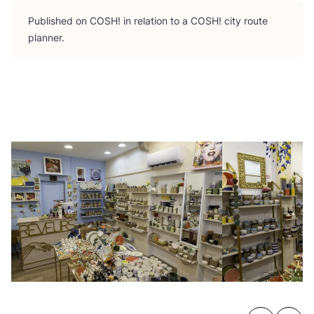
Publi­shed on
COSH
! in rela­ti­on to a
COSH
! city route
planner.