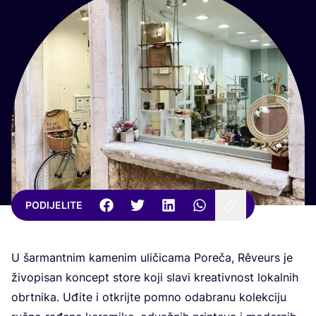
PODIJELITE
U šar­mant­nim kame­nim uli­či­ca­ma Pore­ča, Rêve­urs je
živo­pi­san kon­cept sto­re koji sla­vi kre­ativ­nost lokal­nih
obrt­ni­ka. Uđi­te i otkrij­te pom­no oda­bra­nu kolek­ci­ju