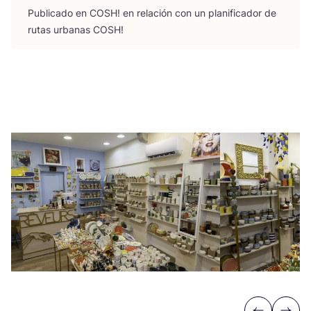
Publi­ca­do en
COSH
! en rela­ción con un pla­ni­fi­ca­dor de
rutas urba­nas
COSH
!