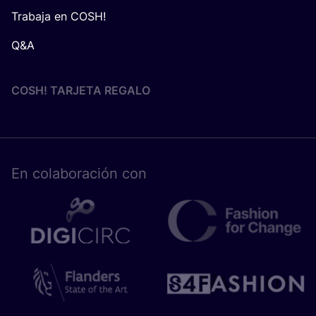
Trabaja en COSH!
Q&A
COSH! TARJETA REGALO
En cola­bo­ra­ción con