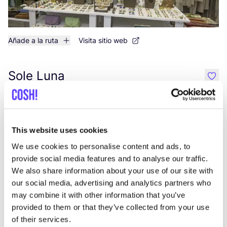
Añade a la ruta
Visita sitio web
Sole Luna
like
Zagrebačka ulica 2, Poreč
Ropa
Gafas
+1
This website uses cookies
We use cookies to personalise content and ads, to
provide social media features and to analyse our traffic.
We also share information about your use of our site with
our social media, advertising and analytics partners who
may combine it with other information that you’ve
provided to them or that they’ve collected from your use
Añade a la ruta
Visita sitio web
of their services.