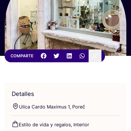
COMPARTE
Detalles
Uli­ca Car­do Maxi­mus
1
, Poreč
Esti­lo de vida y rega­los, Interior