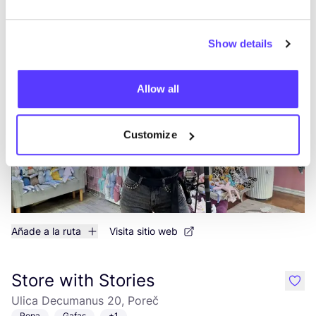
By Kumi
like
Show details
Eufrazijeva ulica 29a, Poreč
Juguetes
Allow all
Customize
Añade a la ruta
Visita sitio web
Store with Stories
like
Ulica Decumanus 20, Poreč
Ropa
Gafas
+1