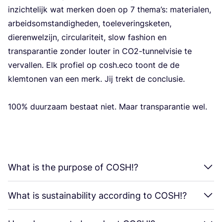
inzic­h­te­lijk wat mer­ken doen op
7
the­ma’s: mate­ri­alen,
arbe­id­som­s­tan­dig­he­den, toele­ve­rin­g­ske­ten,
dierenwel­zijn, cir­cu­la­ri­te­it, slow fashi­on en
tran­s­pa­ran­tie zon­der louter in CO
2
-tun­nel­vi­sie te
ver­val­len. Elk pro­fi­el op cosh.eco toont de de
klem­to­nen van een merk. Jij trekt de con­clu­sie.
100
% duur­za­am bes­ta­at niet. Maar tran­s­pa­ran­tie wel.
What is the purpose of
COSH
!?
What is sustainability according to
COSH
!?