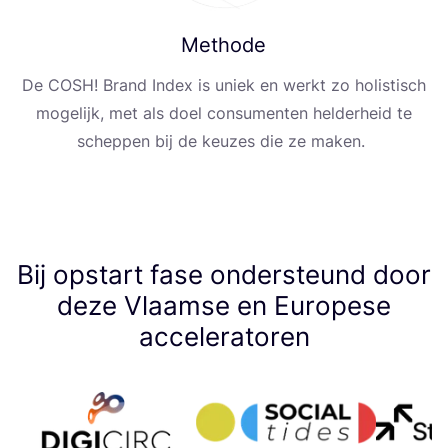
Methode
De
COSH
! Brand Index is uni­ek en wer­kt zo holis­tis­ch
moge­lijk, met als doel con­su­men­ten hel­der­he­id te
schep­pen bij de keuzes die ze maken.
Bij opstart fase ondersteund door
deze Vlaamse en Europese
acceleratoren