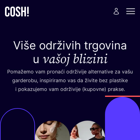
Više održivih trgovina
vašoj blizini
u
Poma­že­mo vam pro­na­ći odr­ži­vi­je alter­na­ti­ve za vašu
gar­de­ro­bu, ins­pi­ri­ra­mo vas da živi­te bez plas­ti­ke
i poka­zu­je­mo vam odr­ži­vi­je (kupov­ne) prakse.