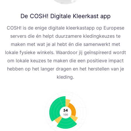
De
COSH
! Digitale Kleerkast app
COSH
! is de eni­ge digi­ta­le kle­er­kas­tapp op Euro­pe­se
ser­vers die én hel­pt duur­za­me­re kle­din­g­ke­uzes te
maken met wat je al hebt én die samenwer­kt met
loka­le fysi­eke win­kels. Waar­do­or jij geïn­s­pi­re­erd wor­dt
om loka­le keuzes te maken die een posi­ti­eve impact
heb­ben op het lan­ger dra­gen en het her­stel­len van je
kleding.