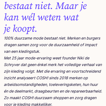
bestaat niet. Maar je
kan wél weten wat
je koopt.
100
% duur­za­me mode bes­ta­at niet. Mer­ken en bur­gers
dra­gen samen zorg voor de duur­za­am­he­id of impact
van een kledingstuk.
Met
25
jaar mode-erva­ring weet foun­der Niki de
Schryver dat geen énkel merk het vol­le­di­ge ver­ha­al van
zijn kle­ding vol­gt.
Met die erva­ring en voort­s­c­hre­idend
inzic­ht analyse­ert
COSH
! sin­ds
2018
mer­ken op
arbe­id­som­s­tan­dig­he­den, toele­ve­rin­g­ske­ten, hun huur
én de deel­mar­kt, dra­ag­be­ur­ten en de repareerbaarheid.
Zo maakt
COSH
! duur­za­am shop­pen en zorg dra­gen
voor je kle­ding makkelijker.