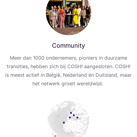
Community
Meer dan
1000
onder­ne­mers, pioni­ers in duur­za­me
tran­si­ti­es, heb­ben zich bij
COSH
! aan­ges­lo­ten.
COSH
!
is meest acti­ef in Bel­gië, Neder­land én Duit­s­land, maar
het netwerk gro­eit wereldwijd.