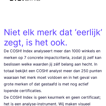
Niet elk merk dat
‘
eerlijk’
zegt, is het ook.
De
COSH
! Index analyse­ert meer dan
1000
win­kels en
mer­ken op
7
con­cre­te impac­t­cri­te­ria, zodat jij zelf kan
bes­li­ssen wel­ke waar­den jij zélf belang aan hec­ht. In
tota­al bekij­kt een
COSH
! analyst meer dan
250
pun­ten
waara­an het merk moet vol­do­en en in het geval van
gro­te mer­ken of dat ges­ta­afd is met nog acti­ef
lopen­de certificaties.
De
COSH
! Index is geen keur­merk en geen cer­ti­fi­ca­at;
het is een analyse-ins­tru­ment. Wij maken visu­eel