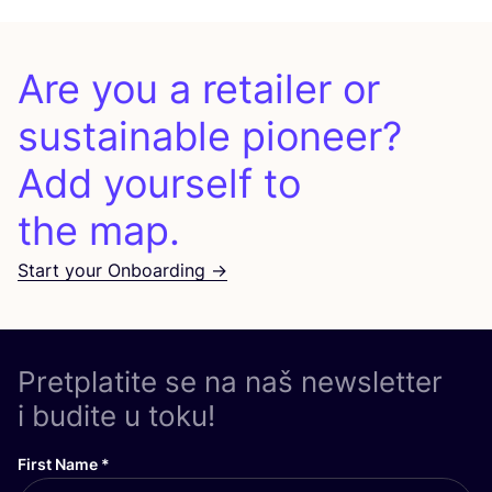
Are you a retailer or
sustainable pioneer?
Add yourself to
the map.
Start your Onboarding →
Pretplatite se na naš newsletter
i budite u toku!
First Name
*