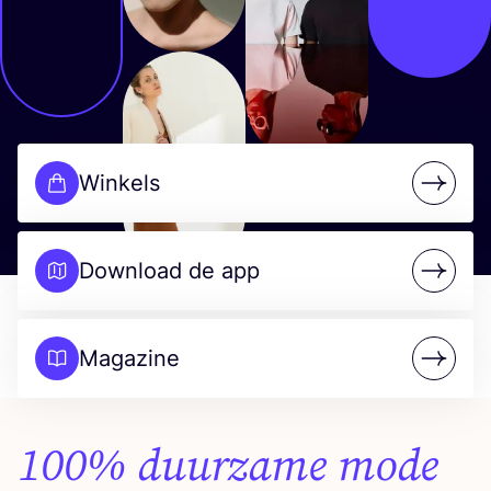
Winkels
{{ title 
Download de app
{{ title 
Magazine
{{ title 
100
% duurzame mode