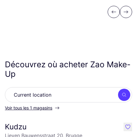
Previous
Next
Découvrez où acheter Zao Make-
Up
Rech
Voir tous les 1 magasins
Kudzu
like
Lieven Bauwensstraat 20, Brugge