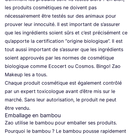
les pro­duits cos­mé­tiques ne doivent pas
néces­sai­re­ment être tes­tés sur des ani­maux pour
prou­ver leur inno­cui­té. Il est impor­tant de s’as­su­rer
que les ingré­dients soient sûrs et c’est pré­ci­sé­ment ce
qu’apporte la cer­ti­fi­ca­tion
“
ori­gine bio­lo­gique”. Il est
tout aus­si impor­tant de s’as­su­rer que les ingré­dients
soient approu­vés par les normes de cos­mé­tique
bio­lo­gique comme Eco­cert ou Cos­mos. Bin­go! Zao
Makeup les a tous.
Chaque pro­duit cos­mé­tique est éga­le­ment contrô­lé
par un expert toxi­co­logue avant d’être mis sur le
mar­ché. Sans leur auto­ri­sa­tion, le pro­duit ne peut
être vendu.
Emballage en bambou
Zao uti­lise le bam­bou pour embal­ler ses pro­duits.
Pour­quoi le bam­bou ? Le bam­bou pousse rapi­de­ment