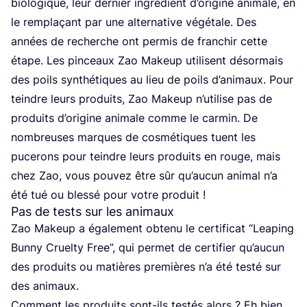
bio­lo­gique, leur der­nier ingré­dient d’o­ri­gine ani­male, en
le rem­pla­çant par une alter­na­tive végé­tale. Des
années de recherche ont per­mis de fran­chir cette
étape. Les pin­ceaux Zao Makeup uti­lisent désor­mais
des poils syn­thé­tiques au lieu de poils d’a­ni­maux. Pour
teindre leurs pro­duits, Zao Makeup n’u­ti­lise pas de
pro­duits d’o­ri­gine ani­male comme le car­min. De
nom­breuses marques de cos­mé­tiques tuent les
puce­rons pour teindre leurs pro­duits en rouge, mais
chez Zao, vous pou­vez être sûr qu’au­cun ani­mal n’a
été tué ou bles­sé pour votre produit !
Pas de tests sur les animaux
Zao Makeup a éga­le­ment obte­nu le cer­ti­fi­cat
“
Lea­ping
Bun­ny Cruel­ty Free”, qui per­met de cer­ti­fier qu’au­cun
des pro­duits ou matières pre­mières n’a été tes­té sur
des animaux.
Com­ment les pro­duits sont-ils tes­tés alors ? Eh bien,