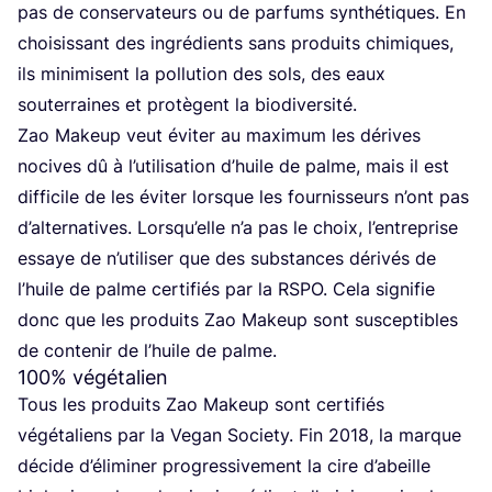
pas de conser­va­teurs ou de par­fums syn­thé­tiques. En
choi­sis­sant des ingré­dients sans pro­duits chi­miques,
ils mini­misent la pol­lu­tion des sols, des eaux
sou­ter­raines et pro­tègent la biodiversité.
Zao Makeup veut évi­ter au maxi­mum les dérives
nocives dû à l’utilisation d’huile de palme, mais il est
dif­fi­cile de les évi­ter lorsque les four­nis­seurs n’ont pas
d’al­ter­na­tives. Lorsqu’elle n’a pas le choix, l’entreprise
essaye de n’u­ti­li­ser que des sub­stances déri­vés de
l’huile de palme cer­ti­fiés par la
RSPO
. Cela signi­fie
donc que les pro­duits Zao Makeup sont sus­cep­tibles
de conte­nir de l’huile de palme.
100
% végétalien
Tous les pro­duits Zao Makeup sont cer­ti­fiés
végé­ta­liens par la Vegan Socie­ty. Fin
2018
, la marque
décide d’é­li­mi­ner pro­gres­si­ve­ment la cire d’a­beille