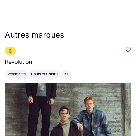
Autres marques
C
Préf
Revolution
E
Vêtements
Hauts et t-shirts
3+
V