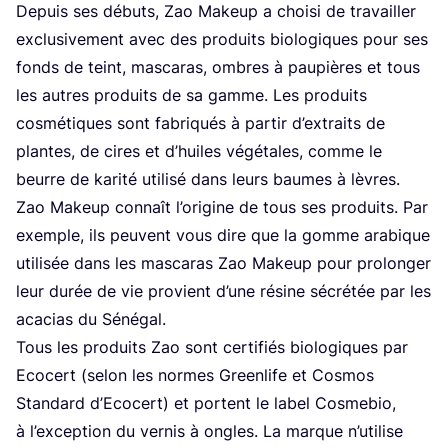
Depuis ses débuts, Zao Makeup a choi­si de tra­vailler
exclu­si­ve­ment avec des pro­duits bio­lo­giques pour ses
fonds de teint, mas­ca­ras, ombres à pau­pières et tous
les autres pro­duits de sa gamme. Les pro­duits
cos­mé­tiques sont fabri­qués à par­tir d’ex­traits de
plantes, de cires et d’huiles végé­tales, comme le
beurre de kari­té uti­li­sé dans leurs baumes à lèvres.
Zao Makeup connaît l’o­ri­gine de tous ses pro­duits. Par
exemple, ils peuvent vous dire que la gomme ara­bique
uti­li­sée dans les mas­ca­ras Zao Makeup pour pro­lon­ger
leur durée de vie pro­vient d’une résine sécré­tée par les
aca­cias du Sénégal.
Tous les pro­duits Zao sont cer­ti­fiés bio­lo­giques par
Eco­cert (selon les normes Green­life et Cos­mos
Stan­dard d’E­co­cert) et portent le label Cos­me­bio,
à l’ex­cep­tion du ver­nis à ongles. La marque n’u­ti­lise