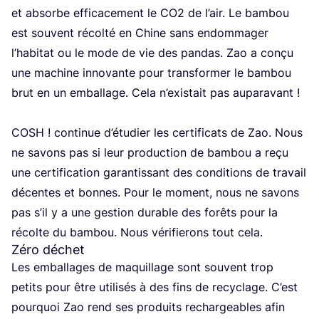
et absorbe effi­ca­ce­ment le
CO
2
de l’air. Le bam­bou
est sou­vent récol­té en Chine sans endom­ma­ger
l’ha­bi­tat ou le mode de vie des pan­das. Zao a conçu
une machine inno­vante pour trans­for­mer le bam­bou
brut en un embal­lage. Cela n’exis­tait pas auparavant !
COSH
! conti­nue d’é­tu­dier les cer­ti­fi­cats de Zao. Nous
ne savons pas si leur pro­duc­tion de bam­bou a reçu
une cer­ti­fi­ca­tion garan­tis­sant des condi­tions de tra­vail
décentes et bonnes. Pour le moment, nous ne savons
pas s’il y a une ges­tion durable des forêts pour la
récolte du bam­bou. Nous véri­fie­rons tout cela.
Zéro déchet
Les embal­lages de maquillage sont sou­vent trop
petits pour être uti­li­sés à des fins de recy­clage. C’est
pour­quoi Zao rend ses pro­duits rechar­geables afin