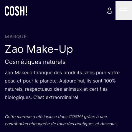
MARQUE
Zao Make-Up
Cosmétiques naturels
Zao Makeup fabrique des pro­duits sains pour votre
peau et pour la pla­nète. Aujourd’­hui, ils sont
100
%
natu­rels, res­pec­tueux des ani­maux et cer­ti­fiés
bio­lo­giques. C’est extraordinaire!
Cette marque a été incluse dans
COSH
! grâce à une
contri­bu­tion rému­né­rée de l’une des bou­tiques ci-dessous.