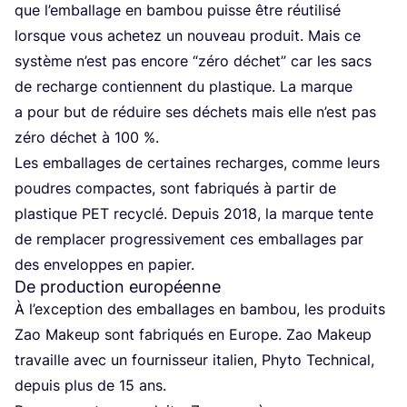
que l’em­bal­lage en bam­bou puisse être réuti­li­sé
lorsque vous ache­tez un nou­veau pro­duit. Mais ce
sys­tème n’est pas encore
“
zéro déchet” car les sacs
de recharge contiennent du plas­tique. La marque
a pour but de réduire ses déchets mais elle n’est pas
zéro déchet à
100
%.
Les embal­lages de cer­taines recharges, comme leurs
poudres com­pactes, sont fabri­qués à par­tir de
plas­tique
PET
recy­clé. Depuis
2018
, la marque tente
de rem­pla­cer pro­gres­si­ve­ment ces embal­lages par
des enve­loppes en papier.
De production européenne
À l’ex­cep­tion des embal­lages en bam­bou, les pro­duits
Zao Makeup sont fabri­qués en Europe. Zao Makeup
tra­vaille avec un four­nis­seur ita­lien, Phy­to Tech­ni­cal,
depuis plus de
15
ans.