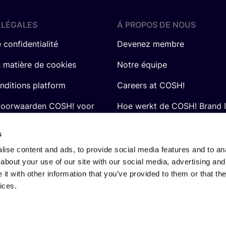
 LÉGALES
Á PROPOS DE NOUS
 confidentialité
Devenez membre
n matière de cookies
Notre équipe
nditions platform
Careers at COSH!
voorwaarden COSH! voor
Hoe werkt de COSH! Brand 
Q&A
s
ise content and ads, to provide social media features and to anal
about your use of our site with our social media, advertising and
t with other information that you’ve provided to them or that the
ices.