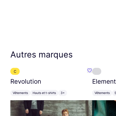
Autres marques
C
Préféré {nom}
Revolution
Element
Vêtements
Hauts et t-shirts
3+
Vêtements