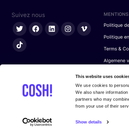
MENTIONS
Suivez nous
Politique de
Politique e
Terms & Co
Algemene 
retailers
This website uses cookie
We use cookies to personal
We also share information 
partners who may combine i
from your use of their serv
Avec le sou­tien de
Show details