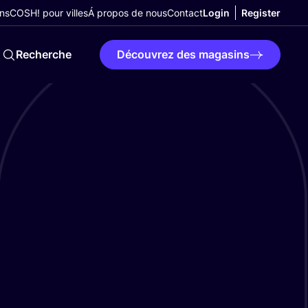
ns
COSH! pour villes
Á propos de nous
Contact
Login
Register
Recherche
Découvrez des magasins