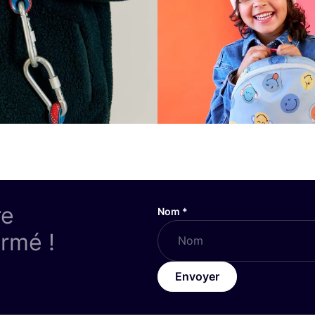
re
Nom
*
ormé !
Envoyer