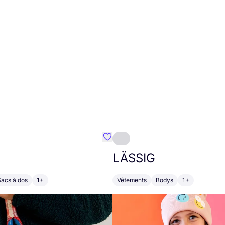
Préféré {nom}
LÄSSIG
Sacs à dos
1+
Vêtements
Bodys
1+