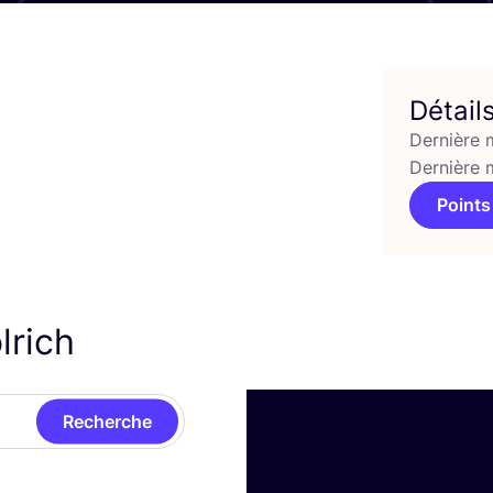
Détail
Dernière 
Dernière 
Points
lrich
Recherche