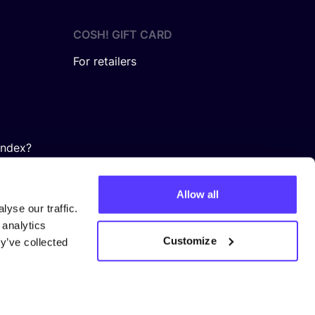
COSH! GIFT CARD
For retailers
Index?
Allow all
yse our traffic.
 analytics
Customize
y’ve collected