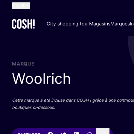
French
English
City shopping tour
Magasins
Marques
I
Dutch
Spanish
German
Croatian
MARQUE
Woolrich
Cette marque a été incluse dans
COSH
! grâce à une contri­bu­
bou­tiques ci-dessous.