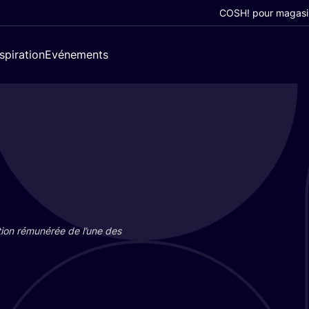
COSH! pour magasi
nspiration
Evénements
tion rému­né­rée de l’une des