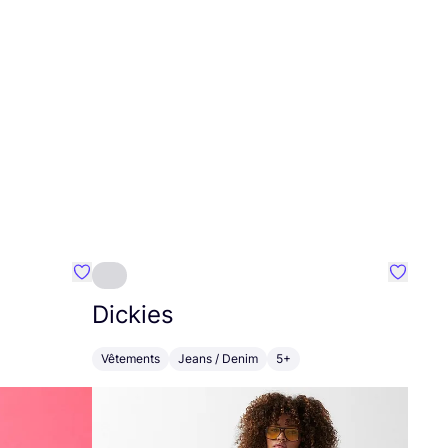
Préféré {nom}
Préféré
Dickies
Vêtements
Jeans / Denim
5+