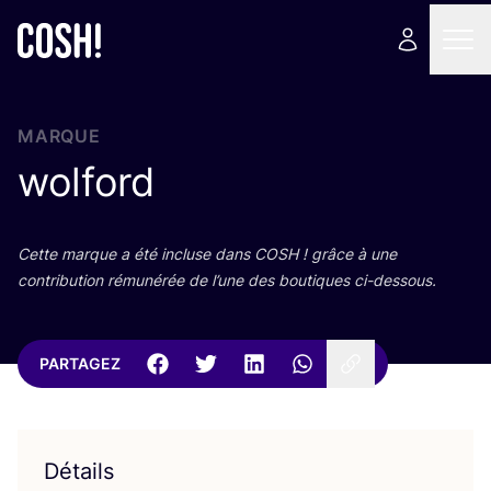
MARQUE
wolford
Cette marque a été incluse dans
COSH
! grâce à une
contri­bu­tion rému­né­rée de l’une des bou­tiques ci-dessous.
PARTAGEZ
Détails