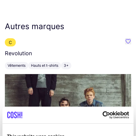
Autres marques
C
Préf
Revolution
E
Vêtements
Hauts et t-shirts
3+
V