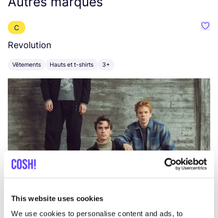
Autres marques
C
Préf
Revolution
E
Vêtements
Hauts et t-shirts
3+
V
This website uses cookies
We use cookies to personalise content and ads, to