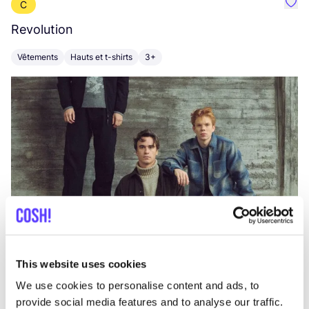
C
Préf
Revolution
E
Vêtements
Hauts et t-shirts
3+
V
This website uses cookies
We use cookies to personalise content and ads, to
provide social media features and to analyse our traffic.