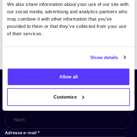
We also share information about your use of our site with
our social media, advertising and analytics partners who
may combine it with other information that you’ve
provided to them or that they’ve collected from your use
of their services.
Previous
Next
Show details
Allow all
Inscrivez-vous à notre lettre
d’information et restez informé !
Customize
Nom
*
Adresse e-mail
*