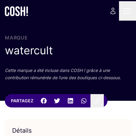
MARQUE
watercult
Cette marque a été incluse dans
COSH
! grâce à une
contri­bu­tion rému­né­rée de l’une des bou­tiques ci-dessous.
PARTAGEZ
Détails