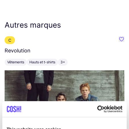
Autres marques
C
Préf
Revolution
E
Vêtements
Hauts et t-shirts
3+
V