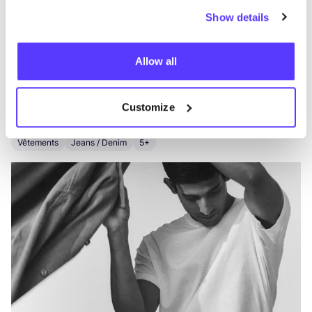
Show details
Autres marques
Allow all
Préf
Customize
Selected Homme
E
Vêtements
Jeans / Denim
5+
V