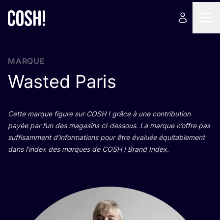
MARQUE
Wasted Paris
Cette marque figure sur
COSH
! grâce à une contri­bu­tion
payée par l’un des maga­sins ci-des­sous. La marque n’offre pas
suf­fi­sam­ment d’in­for­ma­tions pour être éva­luée équi­ta­ble­ment
dans l’in­dex des marques de
COSH
! Brand Index
.