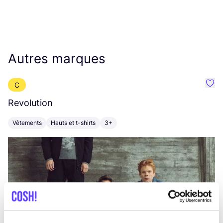
Autres marques
C
Préf
Revolution
E
Vêtements
Hauts et t-shirts
3+
V